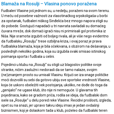
Blamaža na Rosulji – Vlasina ponovo poražena
Fudbaleri Vlasine još jednom su, u nedelju, poraženi na svom terenu.
U meču od posebne važnosti za vlasotinačkog srpskoligaša u borbi
za opstanak, fudbaleri niškog Sinđelića bez mnogo napora stigli su
do pobede. Gostujući napadači u tri navrata savladali su domaćeg
čuvara mreže, dok domaći igrači nisu ni primirisali gol protivnika iz
Niša. Nije sramota izgubiti od boljeg rivala, ali je više nego evidentno
da fudbalsku „Rosulju“ trese ozbiljna kriza, i ovaj poraz je prava
fudbalska blamaža, koja je bila očekivana, s obzirom na dešavanja, u
poslednjih nekoliko godina, koja su izgubila svaki smisao istinskog
poimanja sporta i fudbala u celini.
Pojedinci u klubu na „Rosulji“ su stigli uz blagoslov politike svoje
stranke, ničim zaslužni i nedorasli da se tamo nalaze, svojim
(ne)znanjem prosto su urnisali Vlasinu. Krijući se iza snage političke
moći dozvolili su sebi da gotovo ubiju sve sportske vrednosti Vlasine,
koja će uskoro obeležiti vek postojanja, ukoliko, ne dođe do toga da
„genijalci“ ne ugase klub, što nije ni nemoguće. U glavama tih
pojedinaca, kako se gradom priča, rodila se ideja, da fudbalski dom
isele sa „Rosulje“ u delu pored reke Vlasine. Recidivi prošlosti, izgleda,
opet su na snazi, jer upravo takvu ideju imao je jedan ovdašnji
biznismen, koji je dolaskom tada u klub, poželeo da fudbalski teren