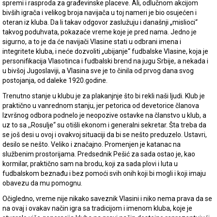
spremi i rasproda za građevinske placeve. Ali, odlučnom akcijom
bivših igrača i velikog broja navijača u toj nameri je bio osujećen i
oteran iz kluba. Da li takav odgovor zaslužuju i današnji „mislioci“
takvog poduhvata, pokazaće vreme koje je pred nama. Jedno je
sigurno, a to je da će navijači Vlasine stati u odbrani imena i
integritete kluba, i neće dozvoliti „ubijanje“ fudbalske Vlasine, koja je
personifikacija Vlasotinca i fudbalski brend na jugu Srbije, a nekada i
u bivšoj Jugoslaviji, a Vlasina sve je to činila od prvog dana svog
postojanja, od daleke 1920.godine.
Trenutno stanje u klubu je za plakanjnje što bi rekli naši ljudi. Klub je
praktično u vanrednom stanju, jer petorica od devetorice članova
Izvršnog odbora podnelo je neopozive ostavke na članstvo u klub, a
uz to sa ,,Rosulje“ su otišli ekonom i generalni sekretar. Šta treba da
se još desi u ovoj i ovakvoj situaciji da bi se nešto preduzelo. Ustavri,
desilo se nešto. Veliko i značajno. Promenjen je katanac na
službenim prostorijama. Predsednik Pešić za sada ostao je, kao
kormilar, praktično sam na brodu, koji za sada plovi i luta u
fudbalskom beznađu i bez pomoći svih onih koji bi mogli i koji imaju
obavezu da mu pomognu.
Očigledno, vreme nije nikako saveznik Vlasini i niko nema prava da se
na ovaj i ovakav način igra sa tradicijom i imenom kluba, koje je