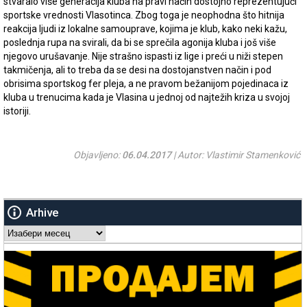
stvaralo više generacija kluba na pravi način dostojno reprezentujući
sportske vrednosti Vlasotinca. Zbog toga je neophodna što hitnija
reakcija ljudi iz lokalne samouprave, kojima je klub, kako neki kažu,
poslednja rupa na svirali, da bi se sprečila agonija kluba i još više
njegovo urušavanje. Nije strašno ispasti iz lige i preći u niži stepen
takmičenja, ali to treba da se desi na dostojanstven način i pod
obrisima sportskog fer pleja, a ne pravom bežanijom pojedinaca iz
kluba u trenucima kada je Vlasina u jednoj od najtežih kriza u svojoj
istoriji.
Objavljeno:
06.04.2017
| Autor: Vlastimir Stamenković
Arhive
Arhive