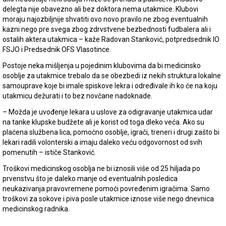
delegta nije obavezno ali bez doktora nema utakmice. Klubovi
moraju najozbiljnije shvatiti ovo novo pravilo ne zbog eventualnih
kazni nego pre svega zbog zdrvstvene bezbednosti fudbalera ali i
ostalih aktera utakmica – kaže Radovan Stanković, potpredsednik IO
FSJO i Predsednik OFS Vlasotince.
Postoje neka mišljenja u pojedinim klubovima da bi medicinsko
osoblje za utakmice trebalo da se obezbedi iz nekih struktura lokalne
samouprave koje bi imale spiskove lekra i određivale ih ko će na koju
utakmicu dežurati i to bez novčane nadoknade.
– Možda je uvođenje lekara u uslove za odigravanje utakmica udar
na tanke klupske budžete ali je korist od toga dleko veća. Ako su
plaćena službena lica, pomoćno osoblje, igrači, treneri i drugi zašto bi
lekari radili volonterski a imaju daleko veću odgovornost od svih
pomenutih – ističe Stanković.
Troškovi medicinskog osoblja ne bi iznosili više od 25 hiljada po
prvenstvu što je daleko manje od eventualnih posledica
neukazivanja pravovremene pomoći povređenim igračima. Samo
troškovi za sokove i piva posle utakmice iznose više nego dnevnica
medicinskog radnika.