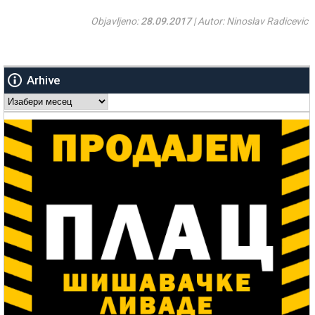
Objavljeno:
28.09.2017
| Autor: Ninoslav Radicevic
Arhive
Arhive