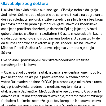
Glavobolje zbog doktora
U okviru 6.kola Jablaničke okružne lige u Šišavi je trebalo da igraju
Jedinstvo i Čekmin, obe ekipe bile su spremne i izašle na zagrevanje,
došli su i gledaoci i policijski službenici jedino nije bilo lekara bez koga
po novim propozicijama nije moguće igrati utakmicu, medicinsko
osoblje po pravilima obezbeđuje domaćin. Epilog je jasan, Šišavci
gube utakmicu službenim rezultatom 3:0 uz to može uslediti i kazna
u vidu opomene, novčano ili oduzimanje bodova. U Jedinstvu tvrde
da su imali dogovor sa lekarem ali je on u nedelju bio na utakmici
Mladost-Radnik Sušica u Batulovcu njegova zamena nije stigla u
Šišavu.
Ova novina u pravilima još uvek stvara nedoumice i različita
tumačenja kod klubova.
– Opasnost od povreda na utakmicama je evidentna i one mogu biti
jako nezgodne i teške pa je pravovremeno ukazana pomoć
važna.Rukovodeći se time IO FSJO je iu propozicije takmičenja uneo
da je prisustvo lekara odnosno medicinskog tehničara na
utakmicama Jablaničke i Međuopštinske lige obavezno.Ovo pravilo
odavno važi u višim stepenima takmičenja, moramo zaštititi zdravlje
fudbalera. Utakmica se može igrati bez kompletnih sastava timova,
ako nedostaje neki sudija može se pronaći u publici, ni prisustvo