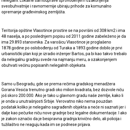
nelegalni. Lokalne samouprave sprovođenjem ozakonjenja
sveobuhvatnije i ravnomernije ubiraju prihode za komunalno
opremanje građevinskog zemljišta.
Teritorija opštine Vlasotince prostire se na površini od 308 km2 i ima
48 naselja, a po poslednjem popisu od 2011.godine zabeleženo je da
ima 29.893 stanovnika. Za varošicu Vlasotince je proglašeno
1878.godine po oslobođenju od Turaka a 1893.godine dobilo je prvi
urbanistički plan koji je izradio inženjer Bartos, pa bi kao takvo trebalo
da nelegalnu gradnju svede na najmanju meru, a ozakonjenjem
obuhvati većinu popisanih nelegalnih objekata.
Samo u Beogradu, gde se prema rečima gradskog menadžera
Gorana Vesića trenutno gradi oko milion kvadrata, bez dozvole niču
još skoro 200.000. Ako je tako u glavnom gradu naše zemlje, kako li
je onda u unutrašnjosti Srbije. Verovatno niko nema pouzdan
podatak koliko je nelegalno sagrađenih objekta a neće ni saznati jer i
dalje kao pečurke niču nove gradnje bez legalne dokumentacije. I ako
je zakon označio da je bespravna gradnja krivično delo, ali policija i
tužilaštvo ne reaguju kada im se podnese prijava.