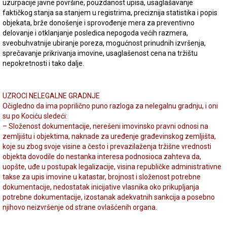
uzurpacije javne površine, pouzdanost upisa, usaglašavanje
faktičkog stanja sa stanjem u registrima, preciznija statistika i popis
objekata, brže donošenje i sprovođenje mera za preventivno
delovanje i otklanjanje posledica nepogoda većih razmera,
sveobuhvatnije ubiranje poreza, mogućnost prinudnih izvršenja,
sprečavanje prikrivanja imovine, usaglašenost cena na tržištu
nepokretnosti i tako dalje.
UZROCI NELEGALNE GRADNJE
Očigledno da ima poprilično puno razloga za nelegalnu gradnju, i oni
su po Kociću sledeći:
– Složenost dokumentacije, nerešeni imovinsko pravni odnosi na
zemljištu i objektima, naknade za uređenje građevinskog zemljišta,
koje su zbog svoje visine a često i prevazilaženja tržišne vrednosti
objekta dovodile do nestanka interesa podnosioca zahteva da,
uopšte, uđe u postupak legalizacije, visina republičke administrativne
takse za upis imovine u katastar, brojnost i složenost potrebne
dokumentacije, nedostatak inicijative vlasnika oko prikupljanja
potrebne dokumentacije, izostanak adekvatnih sankcija a posebno
njihovo neizvršenje od strane ovlašćenih organa.