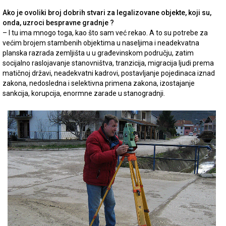
Ako je ovoliki broj dobrih stvari za legalizovane objekte, koji su,
onda, uzroci bespravne gradnje ?
– I tu ima mnogo toga, kao što sam već rekao. A to su potrebe za
većim brojem stambenih objektima u naseljima i neadekvatna
planska razrada zemljišta u u građevinskom području, zatim
socijalno raslojavanje stanovništva, tranzicija, migracija ljudi prema
matičnoj državi, neadekvatni kadrovi, postavljanje pojedinaca iznad
zakona, nedosledna i selektivna primena zakona, izostajanje
sankcija, korupcija, enormne zarade u stanogradnji.