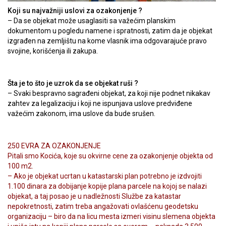
Koji su najvažniji uslovi za ozakonjenje ?
– Da se objekat može usaglasiti sa važećim planskim
dokumentom u pogledu namene i spratnosti, zatim da je objekat
izgrađen na zemljištu na kome vlasnik ima odgovarajuće pravo
svojine, korišćenja ili zakupa.
Šta je to što je uzrok da se objekat ruši ?
– Svaki bespravno sagrađeni objekat, za koji nije podnet nikakav
zahtev za legalizaciju i koji ne ispunjava uslove predviđene
važećim zakonom, ima uslove da bude srušen.
250 EVRA ZA OZAKONJENJE
Pitali smo Kocića, koje su okvirne cene za ozakonjenje objekta od
100 m2.
– Ako je objekat ucrtan u katastarski plan potrebno je izdvojiti
1.100 dinara za dobijanje kopije plana parcele na kojoj se nalazi
objekat, a taj posao je u nadležnosti Službe za katastar
nepokretnosti, zatim treba angažovati ovlašćenu geodetsku
organizaciju – biro da na licu mesta izmeri visinu slemena objekta