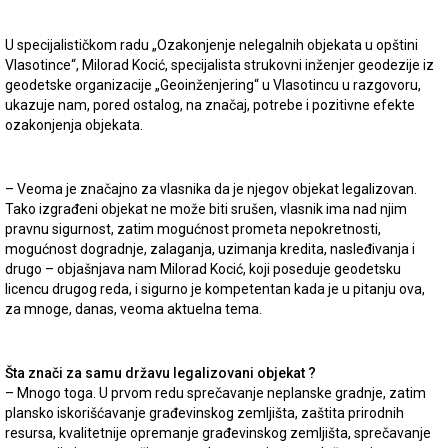
U specijalističkom radu „Ozakonjenje nelegalnih objekata u opštini
Vlasotince“, Milorad Kocić, specijalista strukovni inženjer geodezije iz
geodetske organizacije „Geoinženjering“ u Vlasotincu u razgovoru,
ukazuje nam, pored ostalog, na značaj, potrebe i pozitivne efekte
ozakonjenja objekata.
– Veoma je značajno za vlasnika da je njegov objekat legalizovan.
Tako izgrađeni objekat ne može biti srušen, vlasnik ima nad njim
pravnu sigurnost, zatim mogućnost prometa nepokretnosti,
mogućnost dogradnje, zalaganja, uzimanja kredita, nasleđivanja i
drugo – objašnjava nam Milorad Kocić, koji poseduje geodetsku
licencu drugog reda, i sigurno je kompetentan kada je u pitanju ova,
za mnoge, danas, veoma aktuelna tema.
Šta znači za samu državu legalizovani objekat ?
– Mnogo toga. U prvom redu sprečavanje neplanske gradnje, zatim
plansko iskorišćavanje građevinskog zemljišta, zaštita prirodnih
resursa, kvalitetnije opremanje građevinskog zemljišta, sprečavanje