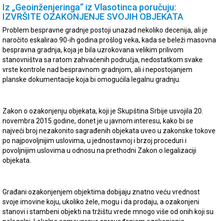
Iz „Geoinženjeringa“ iz Vlasotinca poručuju:
IZVRŠITE OZAKONJENJE SVOJIH OBJEKATA
Problem bespravne gradnje postoji unazad nekoliko decenija, ali je
naročito eskalirao 90-ih godina prošlog veka, kada se beleži masovna
bespravna gradnja, koja je bila uzrokovana velikim prilivom
stanovništva sa ratom zahvaćenih područja, nedostatkom svake
vrste kontrole nad bespravnom gradnjom, ali i nepostojanjem
planske dokumentacije koja bi omogućila legalnu gradnju.
Zakon o ozakonjenju objekata, koji je Skupština Srbije usvojila 20.
novembra 2015.godine, donet je u javnom interesu, kako bi se
najveći broj nezakonito sagrađenih objekata uveo u zakonske tokove
po najpovoljnijim uslovima, u jednostavnoj i brzoj proceduri i
povoljnijim uslovima u odnosu na prethodni Zakon o legalizaciji
objekata.
Građani ozakonjenjem objektima dobijaju znatno veću vrednost
svoje imovine koju, ukoliko žele, mogu i da prodaju, a ozakonjeni
stanovi i stambeni objekti na tržištu vrede mnogo više od onih koji su