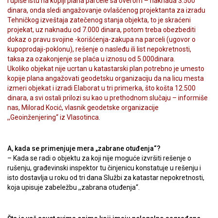
i upiše istu na kopiji plana parcele sa overom – naknada 3.500
dinara, onda sledi angažovanje ovlašćenog projektanta za izradu
Tehničkog izveštaja zatečenog stanja objekta, to je skraćeni
projekat, uz naknadu od 7.000 dinara, potom treba obezbediti
dokaz o pravu svojine -korišćenja-zakupa na parceli (ugovor o
kupoprodaji-poklonu), rešenje o nasleđu ili list nepokretnosti,
taksa za ozakonjenje se plaća u iznosu od 5.000dinara.
Ukoliko objekat nije ucrtan u katastarski plan potrebno je umesto
kopije plana angažovati geodetsku organizaciju da na licu mesta
izmeri objekat i izradi Elaborat u tri primerka, što košta 12.500
dinara, a svi ostali prilozi su kao u prethodnom slučaju – informiše
nas, Milorad Kocić, vlasnik geodetske organizacije
,,Geoinženjering“ iz Vlasotinca.
A, kada se primenjuje mera „zabrane otuđenja“?
– Kada se radi o objektu za koji nije moguće izvršiti rešenje o
rušenju, građevinski inspektor tu činjenicu konstatuje u rešenju i
isto dostavlja u roku od tri dana Službi za katastar nepokretnosti,
koja upisuje zabeležbu ,,zabrana otuđenja“.