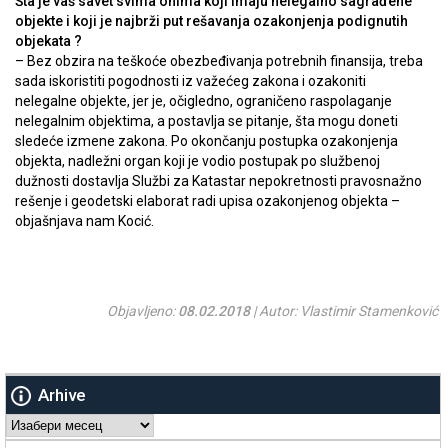
Šta je vaš savet svima onima koji imaju nelegalno sagrađene
objekte i koji je najbrži put rešavanja ozakonjenja podignutih
objekata ?
– Bez obzira na teškoće obezbeđivanja potrebnih finansija, treba
sada iskoristiti pogodnosti iz važećeg zakona i ozakoniti
nelegalne objekte, jer je, očigledno, ograničeno raspolaganje
nelegalnim objektima, a postavlja se pitanje, šta mogu doneti
sledeće izmene zakona. Po okončanju postupka ozakonjenja
objekta, nadležni organ koji je vodio postupak po službenoj
dužnosti dostavlja Službi za Katastar nepokretnosti pravosnažno
rešenje i geodetski elaborat radi upisa ozakonjenog objekta –
objašnjava nam Kocić.
Objavljeno:
08.02.2018
| Autor: Vlastimir Stamenković
Arhive
Arhive