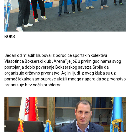
BOKS
Jedan od mlađih klubova iz porodice sportskih kolektiva
Vlasotinca Bokserski klub „Arena“ je još u prvim godinama svog
postojanja dobio poverenje Bokserskog saveza Srbije da
organizuje državno prvenstvo. Agilni ljudi iz ovog kluba su uz
pomoć lokalne samouprave uložili mnogo napora da se prvenstvo
organizuje bez većih problema.