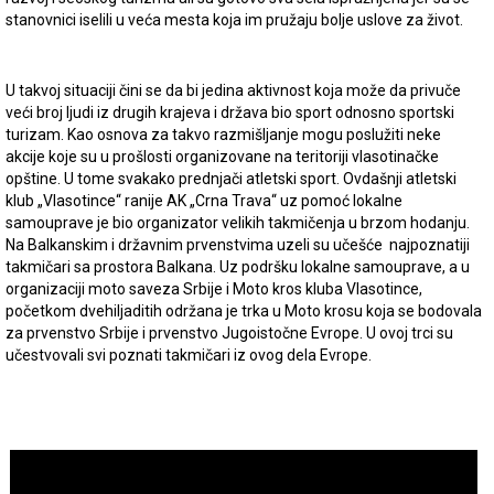
stanovnici iselili u veća mesta koja im pružaju bolje uslove za život.
U takvoj situaciji čini se da bi jedina aktivnost koja može da privuče
veći broj ljudi iz drugih krajeva i država bio sport odnosno sportski
turizam. Kao osnova za takvo razmišljanje mogu poslužiti neke
akcije koje su u prošlosti organizovane na teritoriji vlasotinačke
opštine. U tome svakako prednjači atletski sport. Ovdašnji atletski
klub „Vlasotince“ ranije AK „Crna Trava“ uz pomoć lokalne
samouprave je bio organizator velikih takmičenja u brzom hodanju.
Na Balkanskim i državnim prvenstvima uzeli su učešće najpoznatiji
takmičari sa prostora Balkana. Uz podršku lokalne samouprave, a u
organizaciji moto saveza Srbije i Moto kros kluba Vlasotince,
početkom dvehiljaditih održana je trka u Moto krosu koja se bodovala
za prvenstvo Srbije i prvenstvo Jugoistočne Evrope. U ovoj trci su
učestvovali svi poznati takmičari iz ovog dela Evrope.