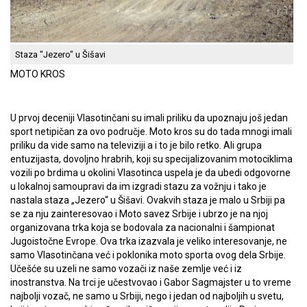
Staza "Jezero" u Šišavi
MOTO KROS
U prvoj deceniji Vlasotinčani su imali priliku da upoznaju još jedan
sport netipičan za ovo područje. Moto kros su do tada mnogi imali
priliku da vide samo na televiziji a i to je bilo retko. Ali grupa
entuzijasta, dovoljno hrabrih, koji su specijalizovanim motociklima
vozili po brdima u okolini Vlasotinca uspela je da ubedi odgovorne
u lokalnoj samoupravi da im izgradi stazu za vožnju i tako je
nastala staza „Jezero“ u Šišavi. Ovakvih staza je malo u Srbiji pa
se za nju zainteresovao i Moto savez Srbije i ubrzo je na njoj
organizovana trka koja se bodovala za nacionalni i šampionat
Jugoistočne Evrope. Ova trka izazvala je veliko interesovanje, ne
samo Vlasotinčana već i poklonika moto sporta ovog dela Srbije.
Učešće su uzeli ne samo vozači iz naše zemlje već i iz
inostranstva. Na trci je učestvovao i Gabor Sagmajster u to vreme
najbolji vozač, ne samo u Srbiji, nego i jedan od najboljih u svetu,