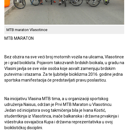
MTB maraton Vlasotince
MTB MARATON
Bez obzira na sve veći broj motornih vozila na ulicama, Vlasotince
je i grad biciklista. Pojavom takozvanih brdskih bicikala, u gradu na
Vlasini javlja se sve više osoba koje asvalt zamenjuju brdskim
putevima i stazama. Za te ljubitelje biciklizma 2016. godine jedna
sportska manifestacija će predstavljati pravu poslasticu.
Na inicijativu Vlasina MTB tima, a u organizaciji sportskog
udruženja Naisus, održan je Prvi MTB Maraton u Vlasotincu.
Jedan od inicijatora ovog takmičenja bila je Ivana Kostić,
studentkinja iz Vlasotinca, inače balkanska i državna prvakinja i
višestruka osvajačica Kupa i državna reprezentativka u ovoj
biciklističkoj disciplini.