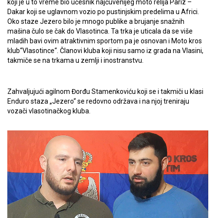
koji je u to vreme bio učesnik najčuvenijeg moto relija Pariz –
Dakar koji se uglavnom vozio po pustinjskim predelima u Africi.
Oko staze Jezero bilo je mnogo publike a brujanje snažnih
mašina čulo se čak do Vlasotinca. Ta trka je uticala da se više
mladih bavi ovim atraktivnim sportom pa je osnovan i Moto kros
klub“Vlasotince“. Članovi kluba koji nisu samo iz grada na Vlasini,
takmiče se na trkama u zemlji i inostranstvu.
Zahvaljujući agilnom Đorđu Stamenkoviću koji se i takmiči u klasi
Enduro staza „Jezero“ se redovno održava i na njoj treniraju
vozači vlasotinačkog kluba.