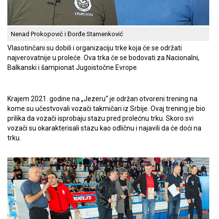
Nenad Prokopović i Đorđe Stamenković
Vlasotinčani su dobili i organizaciju trke koja će se održati
najverovatnije u proleće. Ova trka će se bodovati za Nacionalni,
Balkanski i šampionat Jugoistočne Evrope.
Krajem 2021. godine na „Jezeru“ je održan otvoreni trening na
kome su učestvovali vozači takmičari iz Srbije. Ovaj trening je bio
prilika da vozači isprobaju stazu pred prolećnu trku. Skoro svi
vozači su okarakterisali stazu kao odličnu i najavili da će doći na
trku.