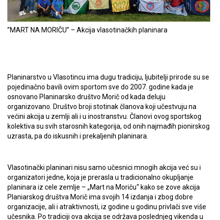
”MART NA MORIČU” – Akcija vlasotinačkih planinara
Planinarstvo u Vlasotincu ima dugu tradiciju, ljubitelji prirode su se
pojedinačno bavili ovim sportom sve do 2007. godine kada je
osnovano Planinarsko društvo Morič od kada deluju
organizovano. Društvo broji stotinak članova koji učestvuju na
većini akcija u zemlji ali i u inostranstvu. Članovi ovog sportskog
kolektiva su svih starosnih kategorija, od onih najmađih pionirskog
uzrasta, pa do iskusnih i prekaljenih planinara.
Vlasotinački planinari nisu samo učesnici mnogih akcija već su i
organizatori jedne, koja je prerasla u tradicionalno okupljanje
planinara iz cele zemlje – „Mart na Moriču“ kako se zove akcija
Planiarskog društva Morič ima svojih 14 izdanja i zbog dobre
organizacije, ali i atraktivnosti, iz godine u godinu privlači sve više
učesnika. Po tradiciji ova akcija se održava poslednjeg vikenda u