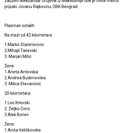
zauzeo Aleksandar Grujevik iz Makedonije dok je treće mesto
pripalo Jovanu Rajkoviću, OBK Beograd.
Plasman ostalih
Na stazi od 42 kilometara
1.Marko Stanimirović
2.Mihajil Tasevski
3. Marjan Mitić
Žene:
1.Aneta Antovska
2.Andrea Budimovska
3. Milica Stevanović
20 kilometara:
1.Leo Krlevski
2. Željko Ćorić
3.Alek Bonev
Žene:
1.Anita Veličkovska