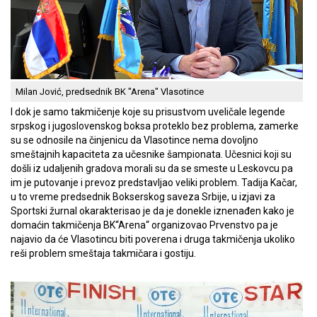
Milan Jović, predsednik BK "Arena" Vlasotince
I dok je samo takmičenje koje su prisustvom uveličale legende
srpskog i jugoslovenskog boksa proteklo bez problema, zamerke
su se odnosile na činjenicu da Vlasotince nema dovoljno
smeštajnih kapaciteta za učesnike šampionata. Učesnici koji su
došli iz udaljenih gradova morali su da se smeste u Leskovcu pa
im je putovanje i prevoz predstavljao veliki problem. Tadija Kačar,
u to vreme predsednik Bokserskog saveza Srbije, u izjavi za
Sportski žurnal okarakterisao je da je donekle iznenađen kako je
domaćin takmičenja BK“Arena“ organizovao Prvenstvo pa je
najavio da će Vlasotincu biti poverena i druga takmičenja ukoliko
reši problem smeštaja takmičara i gostiju.