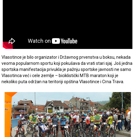
Vlasotince je bilo organizator i Državnog prvenstva u boksu, nekada
veoma popularnom sportu koji pokušava da vrati stari sjaj. Još jedna
sportska manifestacija privukla je pažnju sportske javnosti ne samo
Vlasotinca već i cele zemlje – biciklistički MTB maraton koji je
nekoliko puta održan na teritoriji opština Vlasotince i Crna Trava.