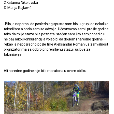
2.Katarina Nikolovska
3. Marija Rajković.
-Bilo je naporno, do poslednjeg spusta sam bio u grupi od nekoliko
takmičara a onda sam se odvojio. Učestvovao sam i prošle godine
tako da mi je staza bila poznata, srećan sam što sam pobedio u
ne baš lakoj konkurenciji a voleo bi da dođem i naredne godine –
rekao je neposredno posle trke Aleksandar Roman uz zahvalnost
orgnizatorima za dobro pripremljenu stazu i uslove za
takmičenje.
Ali naredne godine nije bilo maratona u ovom obliku.