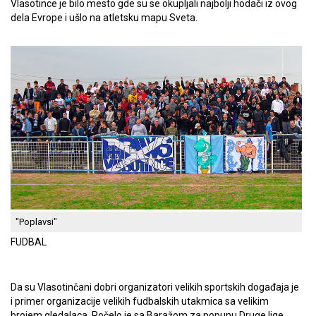
Vlasotince je bilo mesto gde su se okupljali najbolji hodači iz ovog
dela Evrope i ušlo na atletsku mapu Sveta.
"Poplavsi"
FUDBAL
Da su Vlasotinčani dobri organizatori velikih sportskih događaja je
i primer organizacije velikih fudbalskih utakmica sa velikim
brojem gledalaca. Počelo je sa Baražom za popunu Druge lige