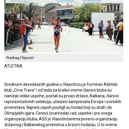
Predrag Filipović
ATLETIKA
Sredinom devedesetih godina u Vlasotincu je formiran Atletski
klub „Crna Trava“ i od tada za kratko vreme članovi kluba su
nanizali velike uspehe, postali su prvaci države, Balkana, članovi
reprezentativnih selekcija, učesnici šampionata Evrope i svetskih
prvenstava. Najveći uspeh postigli su hodači koji su došli i do
Olimpijskih igara. Ceneći izvanredan rad, uspehe i pre svega
organizaciju kluba, ASS je Vlasotinčanima poverio organizaciju
državnog i Balkanskog prvenstva u brzom hodanju. U to vreme