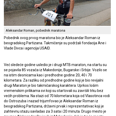
Aleksandar Roman, pobednik maratona
Pobednik ovog prvog maratona bio je Aleksandar Roman iz
beogradskog Partizana. Takmičenje su podržali fondacija Ane i
Vlade Divca i agencija USAID.
Već sledeće godine usledio je i drugi MTB maraton, na startu su
se pojavila 85 vozača iz Makedonije, Bugarske i Srbije. Vozilo se
na istim deonicama kao i predhodne godine 20, 40 i 70
kilometara. Za razliku od predhodne godine koji je bio revijalni
drugi Maraton je bio takmičarskog karaktera. Uprkos lošim
vremenskim prilikama svi koji su startovali su završili trku bez
većih problema. Na stazi od 70 kilometara koja od Vlasotinca vodi
do Ostrozuba i nazad trijumfovao je Aleksandar Roman iz
beogradskog Partizana, državni prvak i reprezentativac koji je
zahtevnu stazu savladao za 3 sata i 20 minuta. Drugo mesto je