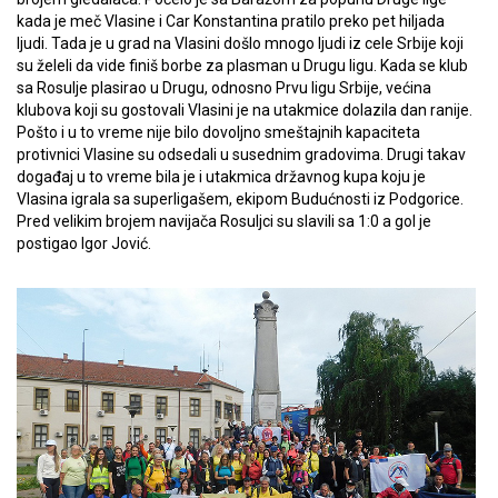
kada je meč Vlasine i Car Konstantina pratilo preko pet hiljada
ljudi. Tada je u grad na Vlasini došlo mnogo ljudi iz cele Srbije koji
su želeli da vide finiš borbe za plasman u Drugu ligu. Kada se klub
sa Rosulje plasirao u Drugu, odnosno Prvu ligu Srbije, većina
klubova koji su gostovali Vlasini je na utakmice dolazila dan ranije.
Pošto i u to vreme nije bilo dovoljno smeštajnih kapaciteta
protivnici Vlasine su odsedali u susednim gradovima. Drugi takav
događaj u to vreme bila je i utakmica državnog kupa koju je
Vlasina igrala sa superligašem, ekipom Budućnosti iz Podgorice.
Pred velikim brojem navijača Rosuljci su slavili sa 1:0 a gol je
postigao Igor Jović.