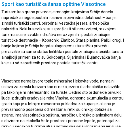
Sport kao turistička šansa opštine Vlasotince
Turizam kao grana privrede je mnogim krajevima Srbije donela
napredak a negde postala i osnovna privredna delatnost – banje,
zimski turistički centri, prirodna i veštačka jezera, arheološka
nalazišta. Neki krajevi koji su u prošlosti bili nerazvijeni, razvojem
turizma su se izvukli iz društva nerazvijenih i postali značajne
turističke destinacije – Kopaonik, Zlatibor, Stara planina, Palić i drugi. I
banje kojima je Srbija bogata ulaganjem u turističku privredu
prevazišle su samo status lečilišta i postale značajna stecišta turista
a najbolji primeri za to su Sokobanja, Sijarinska i Bujanovačka banja
koje su od zapuštenih prostora postale turistički centri.
Vlasotince nema izvore tople mineralne i lekovite vode, nema ni
uslova za zimski turizam kao ni neko jezero ili arheološko nalazište
pa tako nije ni interesantno za turiste. Jedino što bi donekle privuklo
ljude iz drugih gradova je reka Vlasina, odnosno akumulacija u centru
grada koja je u letnjim mesecima prikladna za kupanje, ali ona je
prevashodno posećena od meštana, retki su oni koji dolaze sa
strane. Ima vlasotinačka opština, naročito u brdsko planinskom delu,
s obzirom na ekološki čiste prostore i prirodne lepote, potencijal za
razvoj i seoskog turizma ali su gotovo sva sela ispražnjena jer su se