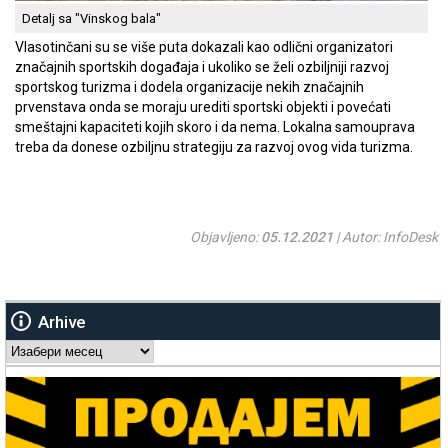
Detalj sa "Vinskog bala"
Vlasotinčani su se više puta dokazali kao odlični organizatori
značajnih sportskih događaja i ukoliko se želi ozbiljniji razvoj
sportskog turizma i dodela organizacije nekih značajnih
prvenstava onda se moraju urediti sportski objekti i povećati
smeštajni kapaciteti kojih skoro i da nema. Lokalna samouprava
treba da donese ozbiljnu strategiju za razvoj ovog vida turizma.
Objavljeno:
05.12.2021
| Autor: InfoDesk
Arhive
Arhive