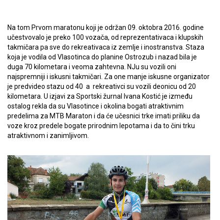
Na tom Prvom maratonu koji je održan 09. oktobra 2016. godine
učestvovalo je preko 100 vozača, od reprezentativaca i klupskih
takmičara pa sve do rekreativaca iz zemlje i inostranstva. Staza
koja je vodila od Vlasotinca do planine Ostrozub i nazad bila je
duga 70 kilometara i veoma zahtevna. NJu su vozili oni
najspremniji i iskusni takmičari. Za one manje iskusne organizator
je predvideo stazu od 40 a rekreativci su vozili deonicu od 20
kilometara. U izjavi za Sportski žurnal Ivana Kostić je između
ostalog rekla da su Vlasotince i okolina bogati atraktivnim
predelima za MTB Maraton i da će učesnici trke imati priliku da
voze kroz predele bogate prirodnim lepotama i da to čini trku
atraktivnom i zanimljivom.