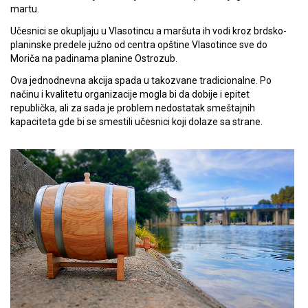
martu.
Učesnici se okupljaju u Vlasotincu a maršuta ih vodi kroz brdsko-
planinske predele južno od centra opštine Vlasotince sve do
Moriča na padinama planine Ostrozub.
Ova jednodnevna akcija spada u takozvane tradicionalne. Po
načinu i kvalitetu organizacije mogla bi da dobije i epitet
republička, ali za sada je problem nedostatak smeštajnih
kapaciteta gde bi se smestili učesnici koji dolaze sa strane.