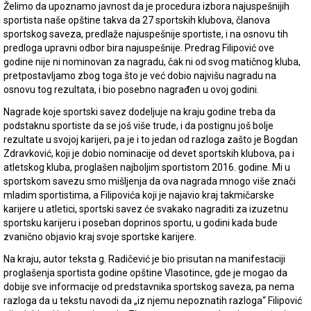
Želimo da upoznamo javnost da je procedura izbora najuspešnijih
sportista naše opštine takva da 27 sportskih klubova, članova
sportskog saveza, predlaže najuspešnije sportiste, i na osnovu tih
predloga upravni odbor bira najuspešnije. Predrag Filipović ove
godine nije ni nominovan za nagradu, čak ni od svog matičnog kluba,
pretpostavljamo zbog toga što je već dobio najvišu nagradu na
osnovu tog rezultata, i bio posebno nagrađen u ovoj godini.
Nagrade koje sportski savez dodeljuje na kraju godine treba da
podstaknu sportiste da se još više trude, i da postignu još bolje
rezultate u svojoj karijeri, pa je i to jedan od razloga zašto je Bogdan
Zdravković, koji je dobio nominacije od devet sportskih klubova, pa i
atletskog kluba, proglašen najboljim sportistom 2016. godine. Mi u
sportskom savezu smo mišljenja da ova nagrada mnogo više znači
mladim sportistima, a Filipovića koji je najavio kraj takmičarske
karijere u atletici, sportski savez će svakako nagraditi za izuzetnu
sportsku karijeru i poseban doprinos sportu, u godini kada bude
zvanično objavio kraj svoje sportske karijere.
Na kraju, autor teksta g. Radičević je bio prisutan na manifestaciji
proglašenja sportista godine opštine Vlasotince, gde je mogao da
dobije sve informacije od predstavnika sportskog saveza, pa nema
razloga da u tekstu navodi da „iz njemu nepoznatih razloga“ Filipović