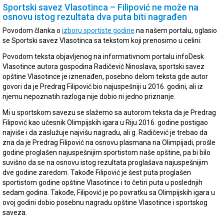
Sportski savez Vlasotinca – Filipović ne može na
osnovu istog rezultata dva puta biti nagrađen
Povodom članka o
izboru sportiste godine
na našem portalu, oglasio
se Sportski savez Vlasotinca sa tekstom koji prenosimo u celini:
Povodom teksta objavljenog na informativnom portalu infoDesk
Vlasotince autora gospodina Radičević Ninoslava, sportski savez
opštine Vlasotince je iznenađen, posebno delom teksta gde autor
govori da je Predrag Filipović bio najuspešniji u 2016. godini, ali iz
njemu nepoznatih razloga nije dobio ni jedno priznanje.
Mi u sportskom savezu se slažemo sa autorom teksta da je Predrag
Filipović kao učesnik Olimpijskih igara u Riju 2016. godine postigao
najviše i da zaslužuje najvišu nagradu, ali g. Radičević je trebao da
zna da je Predrag Filipović na osnovu plasmana na Olimpijadi, prošle
godine proglašen najuspešnijim sportistom naše opštine, pa bi bilo
suvišno da se na osnovu istog rezultata proglašava najuspešnijim
dve godine zaredom. Takođe Filipović je šest puta proglašen
sportistom godine opštine Vlasotince i to četiri puta u poslednjih
sedam godina. Takođe, Filipović je po povratku sa Olimpijskih igara u
ovoj godini dobio posebnu nagradu opštine Vlasotince i sportskog
saveza.