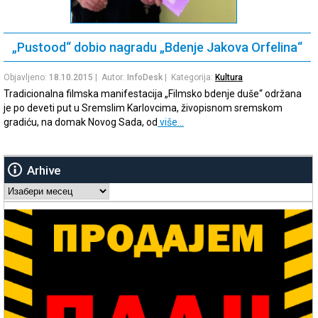
„Pustood“ dobio nagradu „Bdenje Jakova Orfelina“
Objavljeno:
18.10.2015
| Autor:
InfoDesk
| Kategorija:
Kultura
Tradicionalna filmska manifestacija „Filmsko bdenje duše“ održana
je po deveti put u Sremslim Karlovcima, živopisnom sremskom
gradiću, na domak Novog Sada, od
više…
Arhive
Arhive