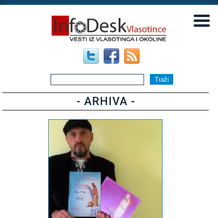
▼
▼
- ARHIVA -