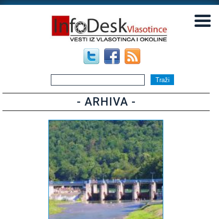
▼
▼
- ARHIVA -