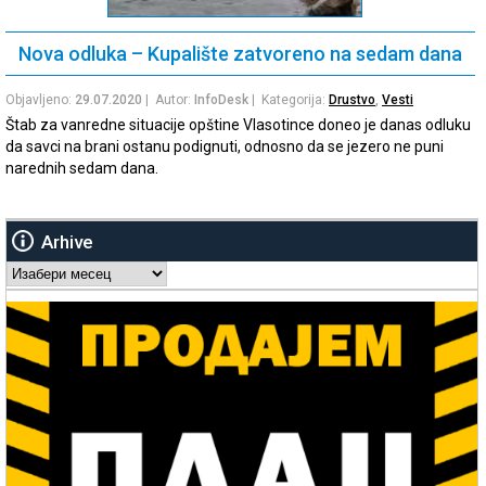
Nova odluka – Kupalište zatvoreno na sedam dana
Objavljeno:
29.07.2020
| Autor:
InfoDesk
| Kategorija:
Drustvo
,
Vesti
Štab za vanredne situacije opštine Vlasotince doneo je danas odluku
da savci na brani ostanu podignuti, odnosno da se jezero ne puni
narednih sedam dana.
Arhive
Arhive