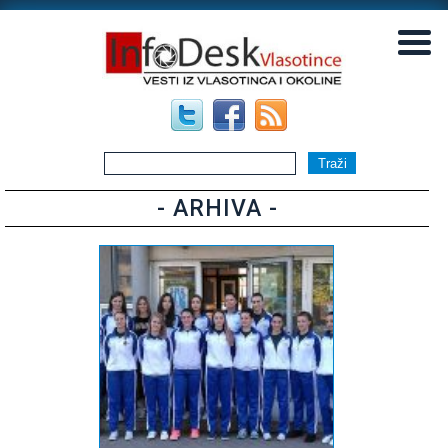
▼
▼
- ARHIVA -