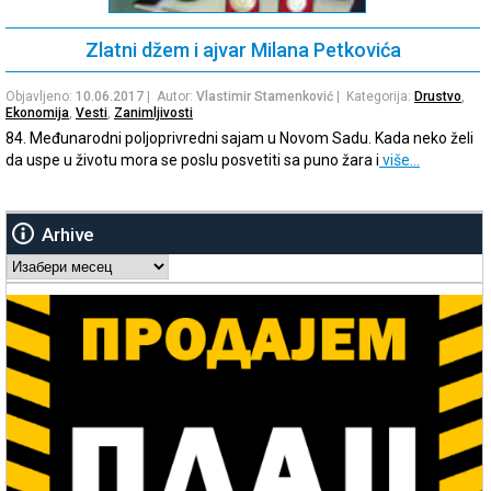
Zlatni džem i ajvar Milana Petkovića
Objavljeno:
10.06.2017
| Autor:
Vlastimir Stamenković
| Kategorija:
Drustvo
,
Ekonomija
,
Vesti
,
Zanimljivosti
84. Međunarodni poljoprivredni sajam u Novom Sadu. Kada neko želi
da uspe u životu mora se poslu posvetiti sa puno žara i
više…
Arhive
Arhive