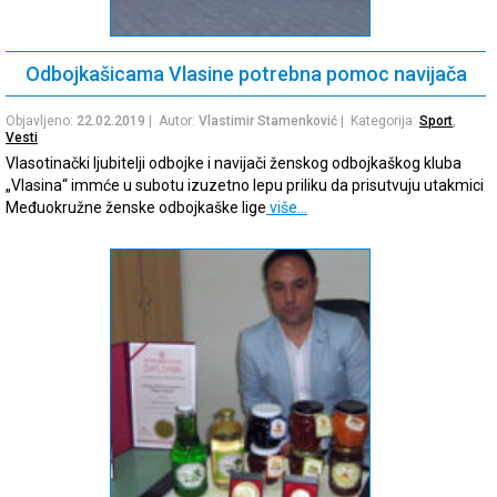
Odbojkašicama Vlasine potrebna pomoc navijača
Objavljeno:
22.02.2019
| Autor:
Vlastimir Stamenković
| Kategorija:
Sport
,
Vesti
Vlasotinački ljubitelji odbojke i navijači ženskog odbojkaškog kluba
„Vlasina“ immće u subotu izuzetno lepu priliku da prisutvuju utakmici
Međuokružne ženske odbojkaške lige
više…