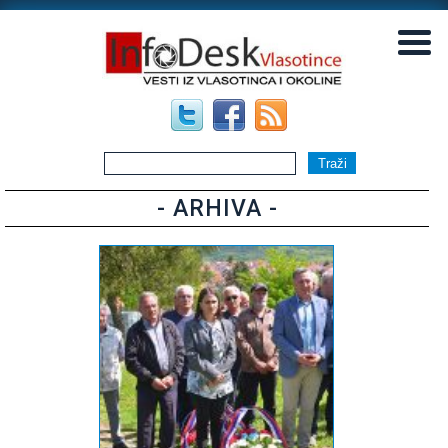
▼
▼
- ARHIVA -