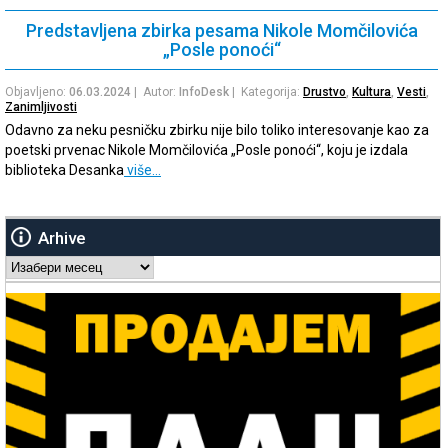
Predstavljena zbirka pesama Nikole Momčilovića
„Posle ponoći“
Objavljeno:
06.03.2024
| Autor:
InfoDesk
| Kategorija:
Drustvo
,
Kultura
,
Vesti
,
Zanimljivosti
Odavno za neku pesničku zbirku nije bilo toliko interesovanje kao za
poetski prvenac Nikole Momčilovića „Posle ponoći“, koju je izdala
biblioteka Desanka
više…
Arhive
Arhive