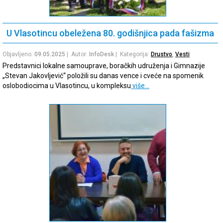
U Vlasotincu obeležena 80. godišnjica pada fašizma
Objavljeno:
09.05.2025
| Autor:
InfoDesk
| Kategorija:
Drustvo
,
Vesti
Predstavnici lokalne samouprave, boračkih udruženja i Gimnazije
„Stevan Jakovljević“ položili su danas vence i cveće na spomenik
oslobodiocima u Vlasotincu, u kompleksu
više…