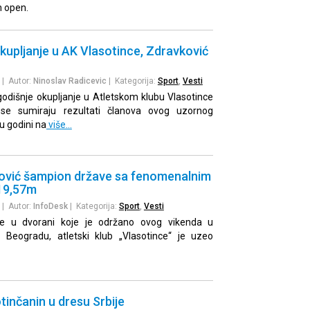
n open.
upljanje u AK Vlasotince, Zdravković
| Autor:
Ninoslav Radicevic
| Kategorija:
Sport
,
Vesti
odišnje okupljanje u Atletskom klubu Vlasotince
a se sumiraju rezultati članova ovog uzornog
u godini na
više…
vić šampion države sa fenomenalnim
19,57m
| Autor:
InfoDesk
| Kategorija:
Sport
,
Vesti
je u dvorani koje je održano ovog vikenda u
u Beogradu, atletski klub „Vlasotince“ je uzeo
tinčanin u dresu Srbije