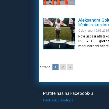
Aleksandra Golu
ličnim rekordo
Objavljeno:
17.05.2015
Novi uspesi atletsk
05. 2015. godin
međunarodni atletsk
Strane:
1
2
»
Pratite nas na Facebook-u
InfoDesk Vlasotince