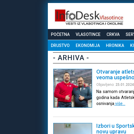
POČETNA
VLASOTINCE
CRKVA
SER
DRUSTVO
EKONOMIJA
HRONIKA
K
- ARHIVA -
Otvaranje atle
veoma uspešn
Objavljeno:
25.01.2024
Na samom otvaranju
godina kada Atletski
osnivanja
više…
Izbori u Sports
novu upravu