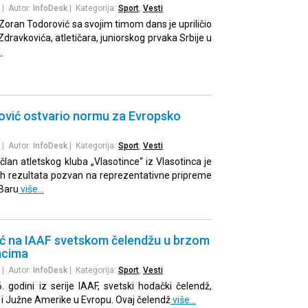
| Autor:
InfoDesk
| Kategorija:
Sport
,
Vesti
Zoran Todorović sa svojim timom dans je upriličio
ravkovića, atletičara, juniorskog prvaka Srbije u
…
vić ostvario normu za Evropsko
| Autor:
InfoDesk
| Kategorija:
Sport
,
Vesti
lan atletskog kluba „Vlasotince“ iz Vlasotinca je
ih rezultata pozvan na reprezentativne pripreme
 Baru
više…
vić na IAAF svetskom čelendžu u brzom
ncima
| Autor:
InfoDesk
| Kategorija:
Sport
,
Vesti
. godini iz serije IAAF, svetski hodački čelendž,
e i Južne Amerike u Evropu. Ovaj čelendž
više…