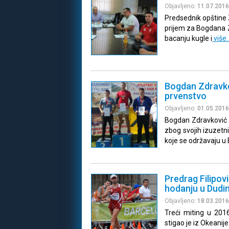
Objavljeno:
11.07.2016
Predsednik opštine 
prijem za Bogdana Zd
bacanju kugle i
više
Bogdan Zdravko
prvenstvo
Objavljeno:
01.05.2016
Bogdan Zdravković č
zbog svojih izuzetn
koje se održavaju u
Predrag Filipo
hodanju u Dudi
Objavljeno:
18.03.2016
Treći miting u 2016
stigao je iz Okeanij