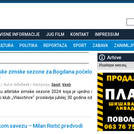
VISNE INFORMACIJE
JUG FILM
KONTAKT
IMPRESSUM
ULTURA
POLITIKA
REPORTAZA
SPORT
ZABAVA
ZANIMLJI
Arhive
Arhive
tske zimske sezone za Bogdana počelo
o
| Autor:
InfoDesk
| Kategorija:
Sport
,
Vesti
 atletske zimske sezone 2024. koja je ujedno i
 klub „Vlasotince“ proslavlja jubilej 30 godina od
kom savezu – Milan Ristić predvodi