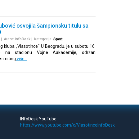
bović osvojila šampionsku titulu sa
m
| Autor:
InfoDesk
| Kategorija:
Sport
og kluba „Vlasotince“ U Beogradu. je u subotu 16.
e na stadionu Vojne Aakademije, održan
i miting
više…
INfoDesk YouTube
https://www.youtube.com/c/VlasotinceInfoDesk