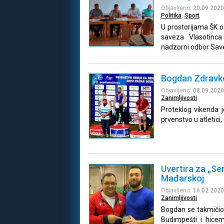
Objavljeno:
20.09.2020
Politika
,
Sport
U prostorijama ŠK 
saveza Vlasotinca
nadzorni odbor Sav
Bogdan Zdravkov
Objavljeno:
08.09.2020
Zanimljivosti
Proteklog vikenda
prvenstvo u atletici
Uvertira za „Se
Mađarskoj
Objavljeno:
16.02.2020
Zanimljivosti
Bogdan se takmičio
Budimpešti i hice