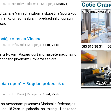
| Autor:
Ninoslav Radicevic
| Kategorija:
Drustvo
,
održana je Vanredna izborna skupština Sportskog
 na kojoj su izabrani predsednhik, upravni i
eza.
ić, kolos sa Vlasine
| Autor:
InfoDesk
| Kategorija:
Sport
,
Vesti
,
 je u Novom Pazaru održano najveće nacionalno
, odnosno prvenstvo Srbije za seniore.
rbian open“ – Bogdan pobednik u
| Autor:
InfoDesk
| Kategorija:
Sport
,
Vesti
,
 na otvorenom prvenstvu Mađarske federacije u
m od 18.24m je pobedio na mitingu i pokazao