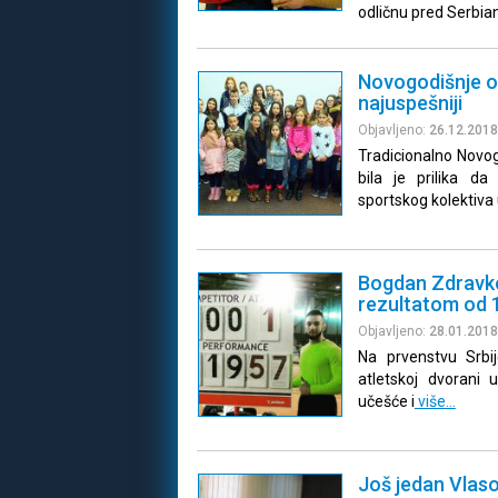
odličnu pred Serbia
Novogodišnje ok
najuspešniji
Objavljeno:
26.12.2018
Tradicionalno Novog
bila je prilika d
sportskog kolektiva 
Bogdan Zdravko
rezultatom od 
Objavljeno:
28.01.2018
Na prvenstvu Srbi
atletskoj dvorani 
učešće i
više…
Još jedan Vlaso