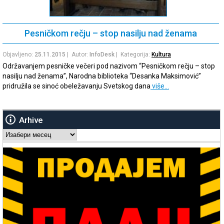
Pesničkom rečju – stop nasilju nad ženama
Objavljeno:
25.11.2015
| Autor:
InfoDesk
| Kategorija:
Kultura
Održavanjem pesničke večeri pod nazivom “Pesničkom rečju – stop
nasilju nad ženama”, Narodna biblioteka “Desanka Maksimović”
pridružila se sinoć obeležavanju Svetskog dana
više…
Arhive
Arhive