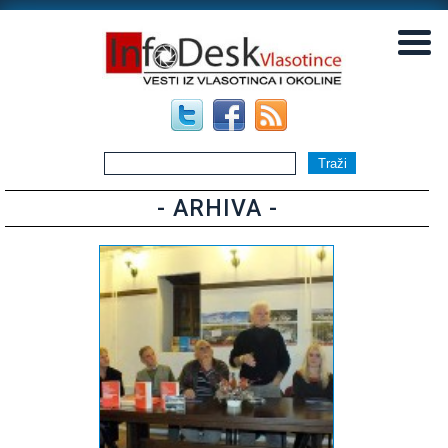
▼
▼
- ARHIVA -