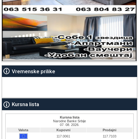
Vremenske prilike
Kursna lista