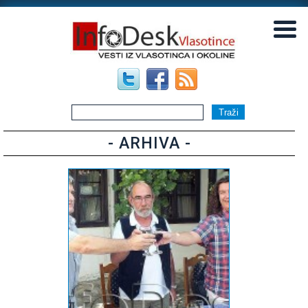
▼
▼
- ARHIVA -