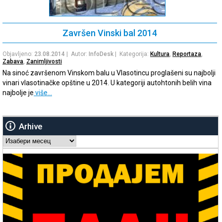
Završen Vinski bal 2014
Objavljeno:
23.08.2014
| Autor:
InfoDesk
| Kategorija:
Kultura
,
Reportaza
,
Zabava
,
Zanimljivosti
Na sinoć završenom Vinskom balu u Vlasotincu proglašeni su najbolji
vinari vlasotinačke opštine u 2014. U kategoriji autohtonih belih vina
najbolje je
više…
Arhive
Arhive