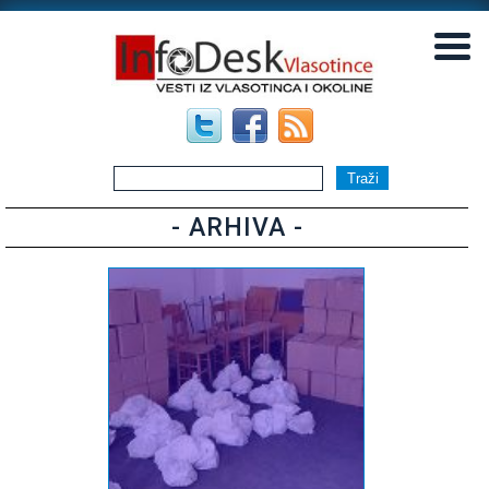
▼
▼
- ARHIVA -