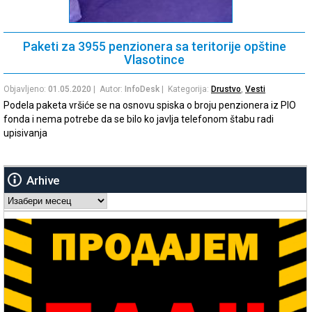
Paketi za 3955 penzionera sa teritorije opštine
Vlasotince
Objavljeno:
01.05.2020
| Autor:
InfoDesk
| Kategorija:
Drustvo
,
Vesti
Podela paketa vršiće se na osnovu spiska o broju penzionera iz PIO
fonda i nema potrebe da se bilo ko javlja telefonom štabu radi
upisivanja
Arhive
Arhive