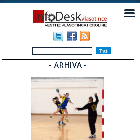
▼
▼
- ARHIVA -