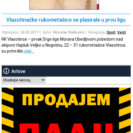
Vlasotinačke rukometašice se plasirale u prvu ligu
Objavljeno:
24.05.2017
| Autor:
Ninoslav Radicevic
| Kategorija:
Sport
,
Vesti
RK Vlasotince – prvak Drge lige Morava Ubedljivom pobedom nad
ekipom Hajduk Veljko u Negotinu, 22 – 31 rukometašice Vlasotinca
su potvrdile
više…
Arhive
Arhive