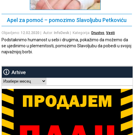
Apel za pomoć – pomozimo Slavoljubu Petkoviću
Objavljeno:
12.02.2020
| Autor:
InfoDesk
| Kategorija:
Drustvo
,
Vesti
Podstaknimo humanost u sebi i drugima, pokažimo da možemo da
se ujedinimo u plemenitosti, pomozimo Slavoljubu da pobedi u svojoj
najvažnijoj borbi.
Arhive
Arhive