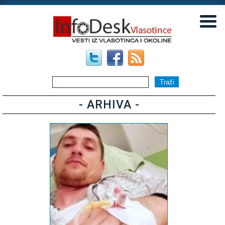
▼
▼
- ARHIVA -