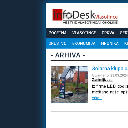
POČETNA
VLASOTINCE
CRKVA
SER
DRUSTVO
EKONOMIJA
HRONIKA
K
- ARHIVA -
Solarna klupa u
Objavljeno:
23.03.2024
Zanimljivosti
Iz firme L.E.D. doo 
meštane naše opšti
više…