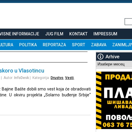
VISNE INFORMACIJE
JUG FILM
KONTAKT
IMPRESSUM
ULTURA
POLITIKA
REPORTAZA
SPORT
ZABAVA
ZANIMLJI
Arhive
Arhive
skoro u Vlasotincu
| Autor:
InfoDesk
| Kategorija:
Drustvo
,
Vesti
,
iz Bajine Bašte dobili smo vest koja će obradovati
ne. U okviru projekta „Solarno buđenje Srbije“