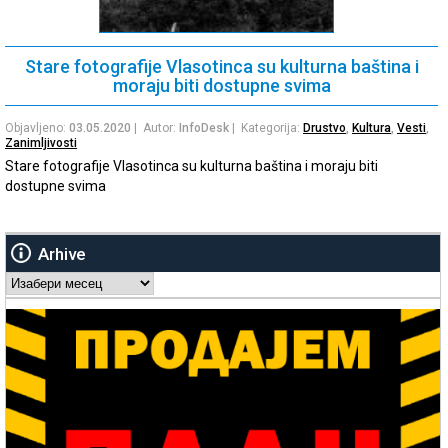
Stare fotografije Vlasotinca su kulturna baština i
moraju biti dostupne svima
Objavljeno:
03.05.2020
| Autor:
InfoDesk
| Kategorija:
Drustvo
,
Kultura
,
Vesti
,
Zanimljivosti
Stare fotografije Vlasotinca su kulturna baština i moraju biti
dostupne svima
Arhive
Arhive