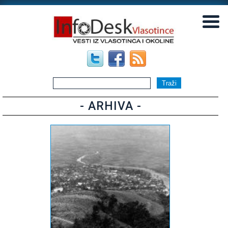
▼
▼
- ARHIVA -