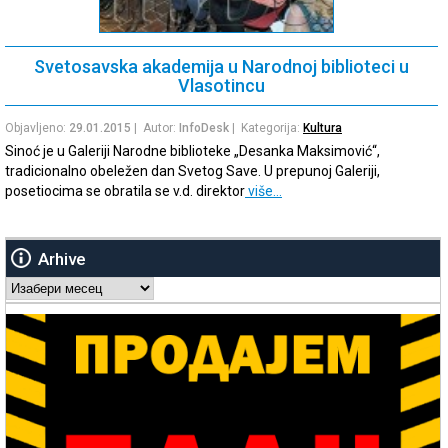
Svetosavska akademija u Narodnoj biblioteci u
Vlasotincu
Objavljeno:
29.01.2015
| Autor:
InfoDesk
| Kategorija:
Kultura
Sinoć je u Galeriji Narodne biblioteke „Desanka Maksimović“,
tradicionalno obeležen dan Svetog Save. U prepunoj Galeriji,
posetiocima se obratila se v.d. direktor
više…
Arhive
Arhive