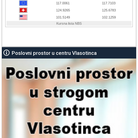
Poslovni prostor u centru Vlasotinca