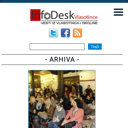
▼
▼
- ARHIVA -