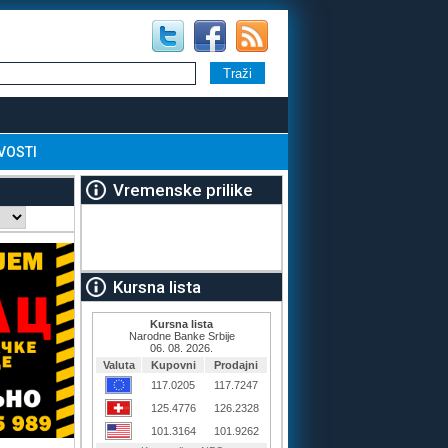
VOSTI
Vremenske prilike
Kursna lista