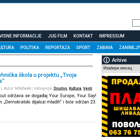
VISNE INFORMACIJE
JUG FILM
KONTAKT
IMPRESSUM
ULTURA
POLITIKA
REPORTAZA
SPORT
ZABAVA
ZANIMLJI
Arhive
Arhive
hnička škola u projektu „Tvoja
s“
| Autor:
InfoDesk
| Kategorija:
Drustvo
,
Kultura
,
Vesti
put održava se događaj Your Europe, Your Say!
„Demokratski dijalozi mladih“ i biće održan 23.