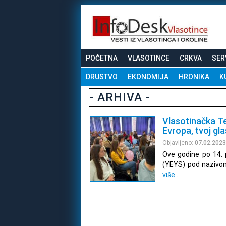
POČETNA
VLASOTINCE
CRKVA
SER
DRUSTVO
EKONOMIJA
HRONIKA
K
- ARHIVA -
Vlasotinačka Te
Evropa, tvoj gla
Objavljeno:
07.02.2023
Ove godine po 14. 
(YEYS) pod nazivom 
više…