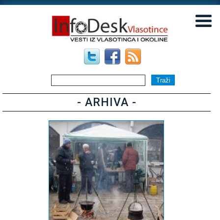
▼
▼
- ARHIVA -