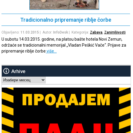
Tradicionalno pripremanje riblje čorbe
Objavljeno:
11.03.2015
| Autor:
InfoDesk
| Kategorija:
Zabava
,
Zanimljivosti
U subotu 14.03.2015. godine, na platou bašte hotela Novi Zemun,
održaće se tradicionalni memorijal „Vladan Peškić Vače“. Prijave za
pripremanje riblje čorbe
više…
Arhive
Arhive