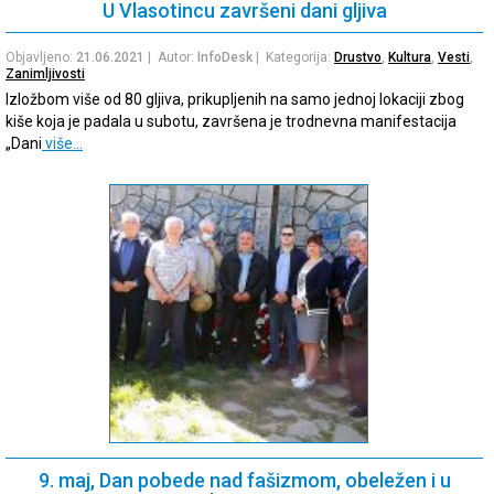
U Vlasotincu završeni dani gljiva
Objavljeno:
21.06.2021
| Autor:
InfoDesk
| Kategorija:
Drustvo
,
Kultura
,
Vesti
,
Zanimljivosti
Izložbom više od 80 gljiva, prikupljenih na samo jednoj lokaciji zbog
kiše koja je padala u subotu, završena je trodnevna manifestacija
„Dani
više…
9. maj, Dan pobede nad fašizmom, obeležen i u