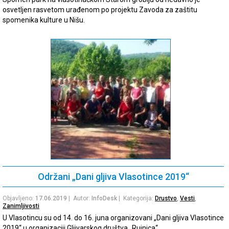
osvetljen rasvetom urađenom po projektu Zavoda za zaštitu
spomenika kulture u Nišu.
Održani „Dani gljiva Vlasotince 2019“
Objavljeno:
17.06.2019
| Autor:
InfoDesk
| Kategorija:
Drustvo
,
Vesti
,
Zanimljivosti
U Vlasotincu su od 14. do 16. juna organizovani „Dani gljiva Vlasotince
2019“ u organizaciji Gljivarskog društva „Rujnica“.