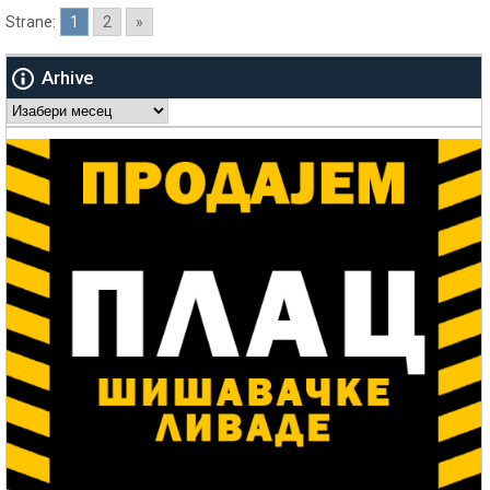
Strane:
1
2
»
Arhive
Arhive