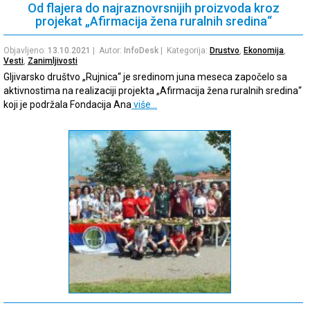
Od flajera do najraznovrsnijih proizvoda kroz
projekat „Afirmacija žena ruralnih sredina“
Objavljeno:
13.10.2021
| Autor:
InfoDesk
| Kategorija:
Drustvo
,
Ekonomija
,
Vesti
,
Zanimljivosti
Gljivarsko društvo „Rujnica“ je sredinom juna meseca započelo sa
aktivnostima na realizaciji projekta „Afirmacija žena ruralnih sredina“
koji je podržala Fondacija Ana
više…