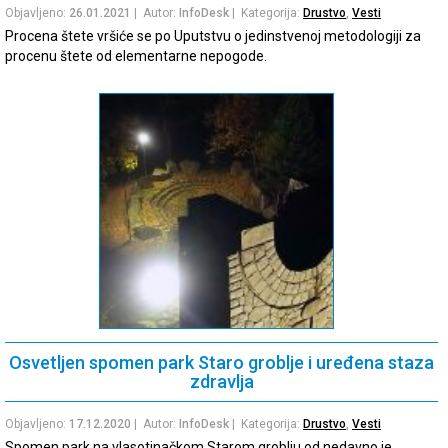
Objavljeno:
26.01.2021
| Autor:
InfoDesk
| Kategorija:
Drustvo
,
Vesti
Procena štete vršiće se po Uputstvu o jedinstvenoj metodologiji za
procenu štete od elementarne nepogode.
Osvetljen spomen park Staro groblje i uređena staza
zdravlja
Objavljeno:
17.12.2020
| Autor:
InfoDesk
| Kategorija:
Drustvo
,
Vesti
Spomen park na vlasotinačkom Starom groblju od nedavno je