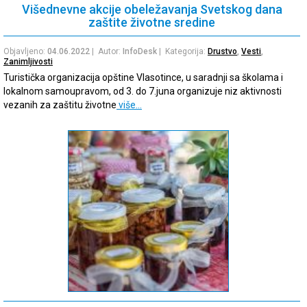
Višednevne akcije obeležavanja Svetskog dana
zaštite životne sredine
Objavljeno:
04.06.2022
| Autor:
InfoDesk
| Kategorija:
Drustvo
,
Vesti
,
Zanimljivosti
Turistička organizacija opštine Vlasotince, u saradnji sa školama i
lokalnom samoupravom, od 3. do 7.juna organizuje niz aktivnosti
vezanih za zaštitu životne
više…