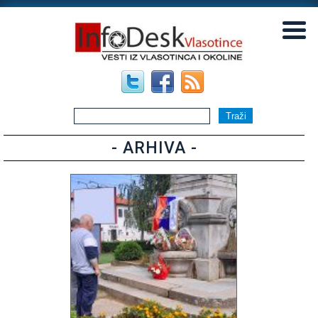
▼
▼
- ARHIVA -