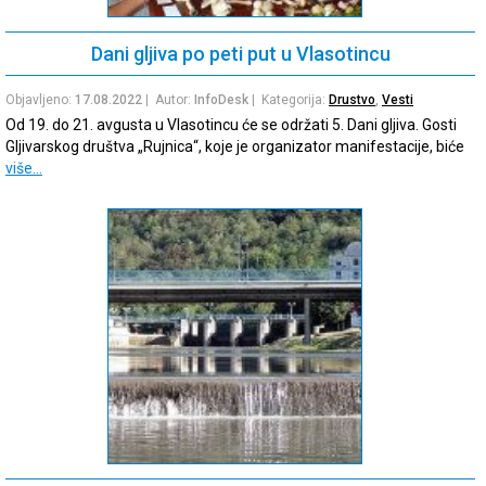
Dani gljiva po peti put u Vlasotincu
Objavljeno:
17.08.2022
| Autor:
InfoDesk
| Kategorija:
Drustvo
,
Vesti
Od 19. do 21. avgusta u Vlasotincu će se održati 5. Dani gljiva. Gosti
Gljivarskog društva „Rujnica“, koje je organizator manifestacije, biće
više…