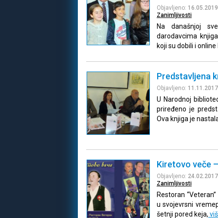
Objavljeno:
16.05.2019
Zanimljivosti
Na današnjoj sve
darodavcima knjiga,
koji su dobili i onlin
Predstavljena k
Objavljeno:
11.11.2017
U Narodnoj bibliot
priređeno je predst
Ova knjiga je nastal
Kiretovo veče –
Objavljeno:
24.02.2017
Zanimljivosti
Restoran “Veteran” 
u svojevrsni vremep
šetnji pored keja,
vi