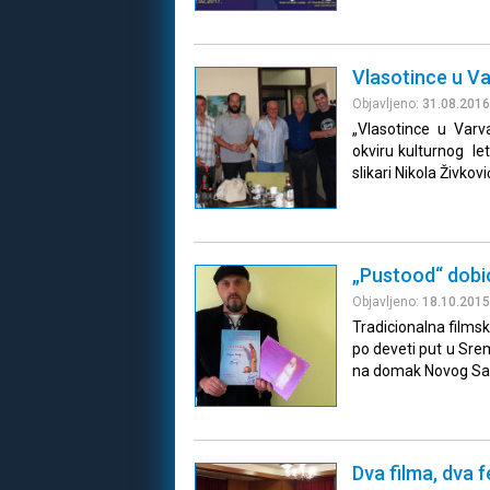
Vlasotince u Va
Objavljeno:
31.08.2016
„Vlasotince u Var
okviru kulturnog let
slikari Nikola Živkovi
„Pustood“ dobi
Objavljeno:
18.10.2015
Tradicionalna films
po deveti put u Sr
na domak Novog Sa
Dva filma, dva 