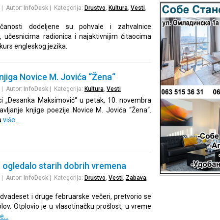
| Autor:
InfoDesk
| Kategorija:
Drustvo
,
Kultura
,
Vesti
,
čanosti dodeljene su pohvale i zahvalnice
 učesnicima radionica i najaktivnijim čitaocima
e kurs engleskog jezika.
njiga Novice M. Jovića “Žena“
| Autor:
InfoDesk
| Kategorija:
Kultura
,
Vesti
eci „Desanka Maksimović“ u petak, 10. novembra
avljanje knjige poezije Novice M. Jovića “Žena“.
a
više…
 ogledalo starih dobrih vremena
| Autor:
InfoDesk
| Kategorija:
Drustvo
,
Vesti
,
Zabava
,
dvadeset i druge februarske večeri, pretvorio se
lov. Otplovio je u vlasotinačku prošlost, u vreme
še…