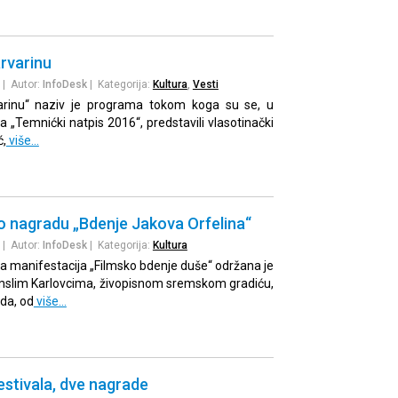
rvarinu
| Autor:
InfoDesk
| Kategorija:
Kultura
,
Vesti
varinu“ naziv je programa tokom koga su se, u
a „Temnićki natpis 2016“, predstavili vlasotinački
ć,
više…
o nagradu „Bdenje Jakova Orfelina“
| Autor:
InfoDesk
| Kategorija:
Kultura
ka manifestacija „Filmsko bdenje duše“ održana je
emslim Karlovcima, živopisnom sremskom gradiću,
da, od
više…
festivala, dve nagrade