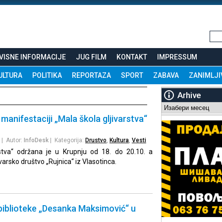
VISNE INFORMACIJE
JUG FILM
KONTAKT
IMPRESSUM
ULTURA
POLITIKA
REPORTAZA
SPORT
ZABAVA
ZANIMLJI
Arhive
Arhive
manifestaciji „Mala škola gljivarstva“
| Autor:
InfoDesk
| Kategorija:
Drustvo
,
Kultura
,
Vesti
rstva“ održana je u Krupnju od 18. do 20.10. a
ivarsko društvo „Rujnica“ iz Vlasotinca.
biblioteke „Desanka Maksimović“ u