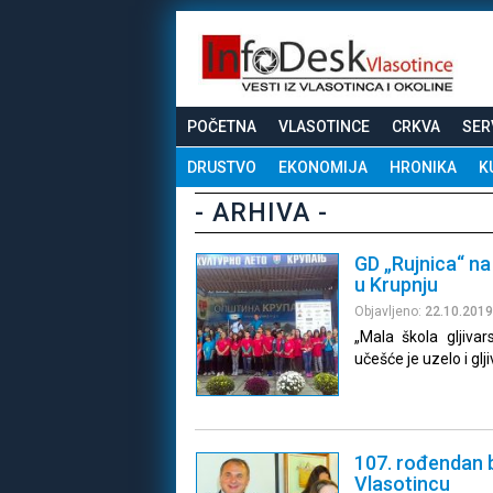
POČETNA
VLASOTINCE
CRKVA
SER
DRUSTVO
EKONOMIJA
HRONIKA
K
- ARHIVA -
GD „Rujnica“ na 
u Krupnju
Objavljeno:
22.10.2019
„Mala škola gljiva
učešće je uzelo i glj
107. rođendan 
Vlasotincu