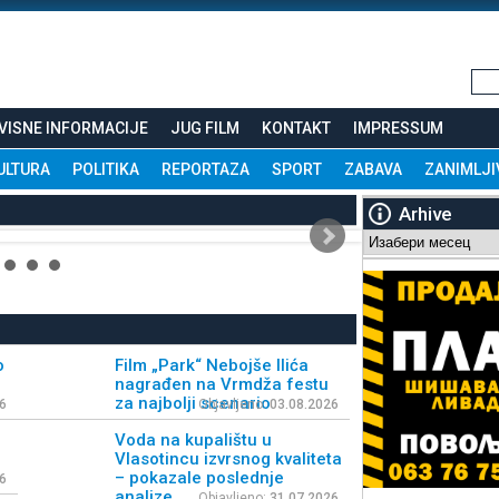
VISNE INFORMACIJE
JUG FILM
KONTAKT
IMPRESSUM
ULTURA
POLITIKA
REPORTAZA
SPORT
ZABAVA
ZANIMLJI
Arhive
Arhive
o
Film „Park“ Nebojše Ilića
nagrađen na Vrmdža festu
za najbolji scenario
6
Objavljeno:
03.08.2026
Voda na kupalištu u
Vlasotincu izvrsnog kvaliteta
– pokazale poslednje
6
analize
Objavljeno:
31.07.2026