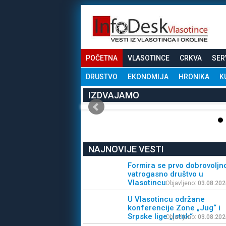
POČETNA
VLASOTINCE
CRKVA
SER
DRUSTVO
EKONOMIJA
HRONIKA
K
IZDVAJAMO
NAJNOVIJE VESTI
Formira se prvo dobrovoljn
vatrogasno društvo u
Vlasotincu
Objavljeno:
03.08.202
U Vlasotincu održane
konferencije Zone „Jug“ i
Srpske lige „Istok“
Objavljeno:
03.08.202