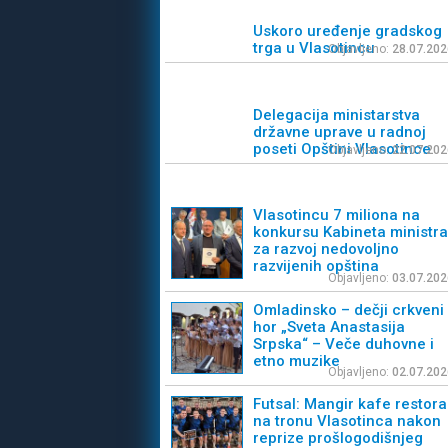
Uskoro uređenje gradskog
trga u Vlasotincu
Objavljeno:
28.07.202
Delegacija ministarstva
državne uprave u radnoj
poseti Opštini Vlasotince
Objavljeno:
22.07.202
Vlasotincu 7 miliona na
konkursu Kabineta ministra
za razvoj nedovoljno
razvijenih opština
Objavljeno:
03.07.202
Omladinsko – dečji crkveni
hor „Sveta Anastasija
Srpska“ – Veče duhovne i
etno muzike
Objavljeno:
02.07.202
Futsal: Mangir kafe restor
na tronu Vlasotinca nakon
reprize prošlogodišnjeg