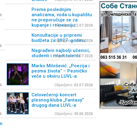
Prema poslednjim
analizama, voda u kupalištu
6
ne preporučuje se za
kupanje i rekreaciju
Objavljeno:
22.07.2026
Кonsultacije u pripremi
budžeta za 2027. godinu
Objavljeno:
22.07.2026
6
Nagrađeni najbolji učenici,
studenti i mladi talenti
Objavljeno:
14.07.2026
Marko Milošević: „Poezija i
pesma života“ – Pesničko
veče u okviru LUVL-a
6
Objavljeno:
02.07.2026
Celovečernji koncert
plesnog kluba „Fantasy“
drugog dana LUVL-a
6
Objavljeno:
30.06.2026
an