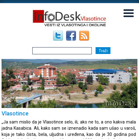
▼
▼
Vlasotince
„Ja sam mislio da je Vlasotince selo, ili, ako ne to, a ono kakva mala
jadna Kasabica. Ali, kako sam se iznenadio kada sam ušao u varoš,
koja je tako čista, bela, uljudna i uređena, kao da je 30 godina pod