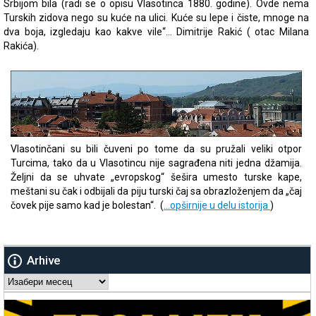
Srbijom bila (radi se o opisu Vlasotinca 1880. godine). Ovde nema
Turskih zidova nego su kuće na ulici. Kuće su lepe i čiste, mnoge na
dva boja, izgledaju kao kakve vile“… Dimitrije Rakić ( otac Milana
Rakića).
Vlasotinčani su bili čuveni po tome da su pružali veliki otpor
Turcima, tako da u Vlasotincu nije sagrađena niti jedna džamija.
Željni da se uhvate „evropskog“ šešira umesto turske kape,
meštani su čak i odbijali da piju turski čaj sa obrazloženjem da „čaj
čovek pije samo kad je bolestan“. (
…opširnije u delu istorija
)
Arhive
Arhive