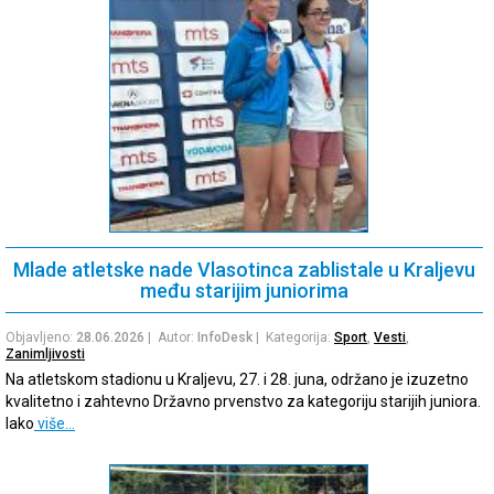
Mlade atletske nade Vlasotinca zablistale u Kraljevu
među starijim juniorima
Objavljeno:
28.06.2026
| Autor:
InfoDesk
| Kategorija:
Sport
,
Vesti
,
Zanimljivosti
Na atletskom stadionu u Kraljevu, 27. i 28. juna, održano je izuzetno
kvalitetno i zahtevno Državno prvenstvo za kategoriju starijih juniora.
Iako
više…