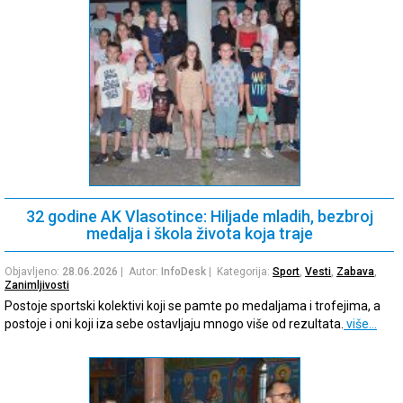
32 godine AK Vlasotince: Hiljade mladih, bezbroj
medalja i škola života koja traje
Objavljeno:
28.06.2026
| Autor:
InfoDesk
| Kategorija:
Sport
,
Vesti
,
Zabava
,
Zanimljivosti
Postoje sportski kolektivi koji se pamte po medaljama i trofejima, a
postoje i oni koji iza sebe ostavljaju mnogo više od rezultata.
više…