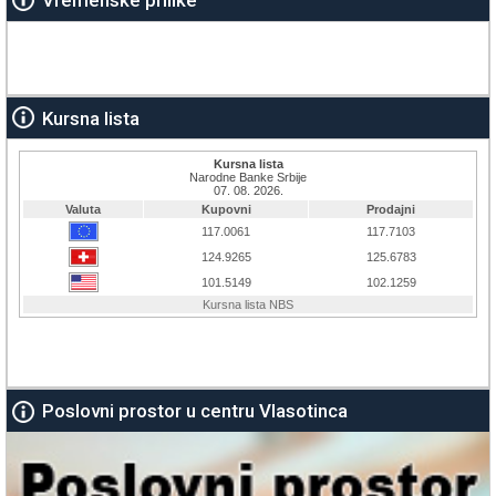
Vremenske prilike
Kursna lista
Poslovni prostor u centru Vlasotinca