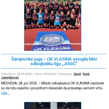
Šampionke juga – OK VLASINA osvojila Mini
odbojkašku ligu „JUGIĆ”
Objavljeno:
28.06.2026
| Autor:
InfoDesk
| Kategorija:
Sport
,
Vesti
,
Zanimljivosti
MEDVEĐA, 28. jun 2026. – Mlade odbojkašice OK VLASINA nastavile
su da nižu uspehe i još jednom dokazale da pripadaju samom vrhu
više…