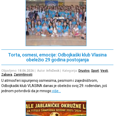
Torta, osmesi, emocije: Odbojkaški klub Vlasina
obeležio 29 godina postojanja
Objavljeno:
18.06.2026
| Autor:
InfoDesk
| Kategorija:
Drustvo
,
Sport
,
Vesti
,
Zabava
,
Zanimljivosti
U atmosferi ispunjenoj osmesima, pesmom i zajedništvom,
Odbojkaški klub VLASINA danas je obeležio svoj 29. rođendan, još
jednom potvrdivši da je mnogo
više…