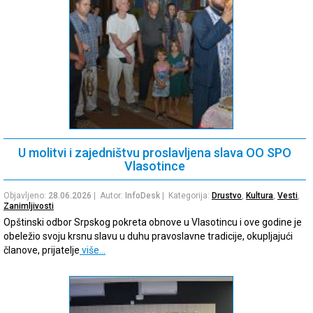
U molitvi i zajedništvu proslavljena slava OO SPO
Vlasotince
Objavljeno:
28.06.2026
| Autor:
InfoDesk
| Kategorija:
Drustvo
,
Kultura
,
Vesti
,
Zanimljivosti
Opštinski odbor Srpskog pokreta obnove u Vlasotincu i ove godine je
obeležio svoju krsnu slavu u duhu pravoslavne tradicije, okupljajući
članove, prijatelje
više…