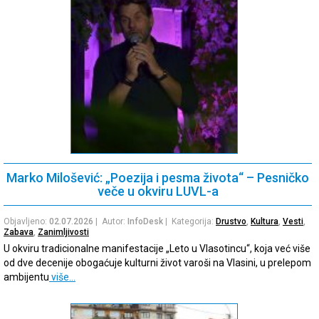
Marko Milošević: „Poezija i pesma života“ – Pesničko
veče u okviru LUVL-a
Objavljeno:
02.07.2026
| Autor:
InfoDesk
| Kategorija:
Drustvo
,
Kultura
,
Vesti
,
Zabava
,
Zanimljivosti
U okviru tradicionalne manifestacije „Leto u Vlasotincu“, koja već više
od dve decenije obogaćuje kulturni život varoši na Vlasini, u prelepom
ambijentu
više…