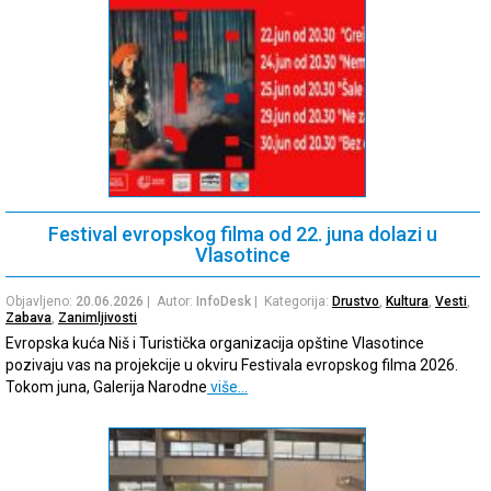
Festival evropskog filma od 22. juna dolazi u
Vlasotince
Objavljeno:
20.06.2026
| Autor:
InfoDesk
| Kategorija:
Drustvo
,
Kultura
,
Vesti
,
Zabava
,
Zanimljivosti
Evropska kuća Niš i Turistička organizacija opštine Vlasotince
pozivaju vas na projekcije u okviru Festivala evropskog filma 2026.
Tokom juna, Galerija Narodne
više…