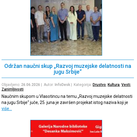
Održan naučni skup „Razvoj muzejske delatnosti na
jugu Srbije“
Objavljeno:
26.06.2026
| Autor:
InfoDesk
| Kategorija:
Drustvo
,
Kultura
,
Vesti
,
Zanimljivosti
Naučnim skupom u Vlasotincu na temu „Razvoj muzejske delatnosti
na jugu Srbije“ juče, 25. juna je završen projekat istog naziva koji je
više…