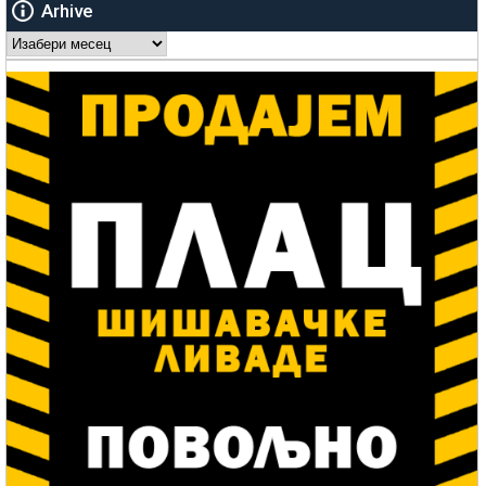
Arhive
Arhive