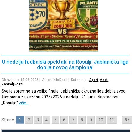
U nedelju fudbalski spektakl na Rosulji: Jablanička liga
dobija novog šampiona!
Objavljeno:
18.06.2026
| Autor:
InfoDesk
| Kategorija:
Sport
,
Vesti
,
Zanimljivosti
Sve je spremno za veliko finale. Jablanička okružna liga dobija svog
šampiona za sezonu 2025/2026 u nedelju, 21. juna. Na stadionu
„Rosulja“
više…
Strane:
1
2
3
4
5
6
7
8
9
10
11
...
87