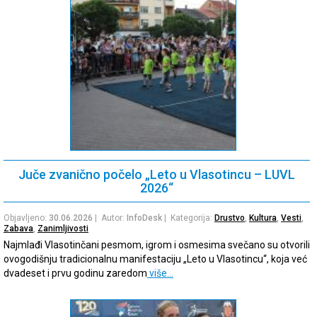
Juče zvanično počelo „Leto u Vlasotincu – LUVL
2026“
Objavljeno:
30.06.2026
| Autor:
InfoDesk
| Kategorija:
Drustvo
,
Kultura
,
Vesti
,
Zabava
,
Zanimljivosti
Najmlađi Vlasotinčani pesmom, igrom i osmesima svečano su otvorili
ovogodišnju tradicionalnu manifestaciju „Leto u Vlasotincu“, koja već
dvadeset i prvu godinu zaredom
više…