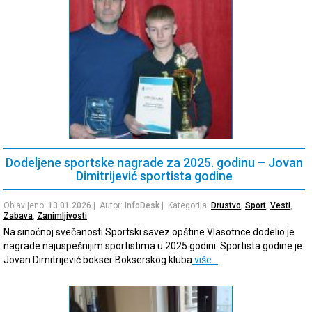
Dodeljene sportske nagrade za 2025. godinu – Jovan
Dimitrijević sportista godine
Objavljeno:
13.01.2026
| Autor:
InfoDesk
| Kategorija:
Drustvo
,
Sport
,
Vesti
,
Zabava
,
Zanimljivosti
Na sinoćnoj svečanosti Sportski savez opštine Vlasotnce dodelio je
nagrade najuspešnijim sportistima u 2025.godini. Sportista godine je
Jovan Dimitrijević bokser Bokserskog kluba
više…