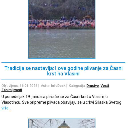
Tradicija se nastavlja: I ove godine plivanje za Časni
krst na Vlasini
Objavljeno:
16.01.2026
| Autor:
InfoDesk
| Kategorija:
Drustvo
,
Vesti
,
Zanimljivosti
U ponedeljak 19. januara plivaće se za Časni krst u Vlasini, u
Vlasotincu. Sve pripreme plivača obavljaju se u crkvi Silaska Svetog
više…