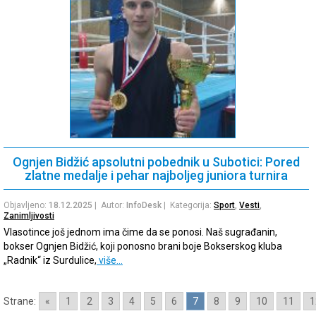
Ognjen Bidžić apsolutni pobednik u Subotici: Pored
zlatne medalje i pehar najboljeg juniora turnira
Objavljeno:
18.12.2025
| Autor:
InfoDesk
| Kategorija:
Sport
,
Vesti
,
Zanimljivosti
Vlasotince još jednom ima čime da se ponosi. Naš sugrađanin,
bokser Ognjen Bidžić, koji ponosno brani boje Bokserskog kluba
„Radnik“ iz Surdulice,
više…
Strane:
«
1
2
3
4
5
6
7
8
9
10
11
1