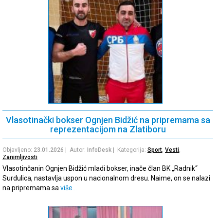
Vlasotinački bokser Ognjen Bidžić na pripremama sa
reprezentacijom na Zlatiboru
Objavljeno:
23.01.2026
| Autor:
InfoDesk
| Kategorija:
Sport
,
Vesti
,
Zanimljivosti
Vlasotinčanin Ognjen Bidžić mladi bokser, inače član BK „Radnik“
Surdulica, nastavlja uspon u nacionalnom dresu. Naime, on se nalazi
na pripremama sa
više…