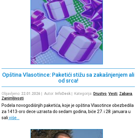
Opština Vlasotince: Paketići stižu sa zakašnjenjem ali
od srca!
Objavljeno:
22.01.2026
| Autor:
InfoDesk
| Kategorija:
Drustvo
,
Vesti
,
Zabava
,
Zanimljivosti
Podela novogodišnjih paketića, koje je opština Vlasotince obezbedila
za 1413-oro dece uzrasta do sedam godina, biće 27. i 28. januara u
sali
više…