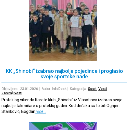
KK „Shinobi“ izabrao najbolje pojedince i proglasio
svoje sportske nade
Objavljeno:
23.01.2026
| Autor:
InfoDesk
| Kategorija:
Sport
,
Vesti
,
Zanimljivosti
Proteklog vikenda Karate klub „Shinobi“ iz Vlasotinca izabrao svoje
najbolje takmičare u protekloj godini. Kod dečaka su to bili Ognjen
Stanković, Bogdan
više…