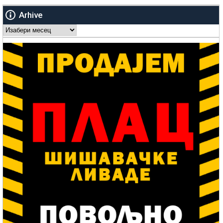
Arhive
Arhive