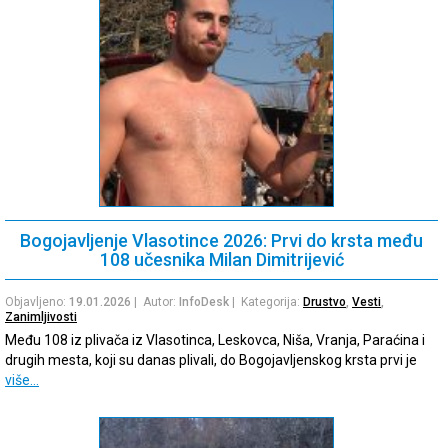
Bogojavljenje Vlasotince 2026: Prvi do krsta među
108 učesnika Milan Dimitrijević
Objavljeno:
19.01.2026
| Autor:
InfoDesk
| Kategorija:
Drustvo
,
Vesti
,
Zanimljivosti
Među 108 iz plivača iz Vlasotinca, Leskovca, Niša, Vranja, Paraćina i
drugih mesta, koji su danas plivali, do Bogojavljenskog krsta prvi je
više…