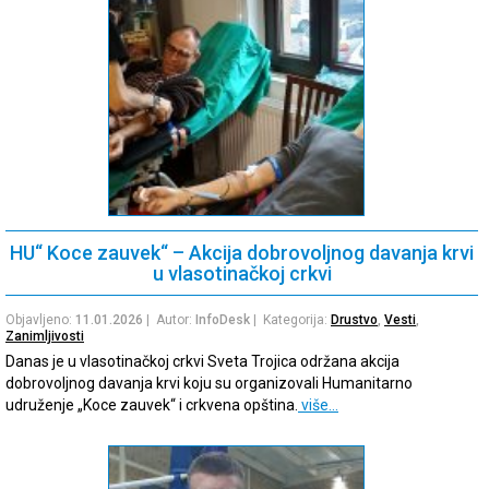
HU“ Koce zauvek“ – Akcija dobrovoljnog davanja krvi
u vlasotinačkoj crkvi
Objavljeno:
11.01.2026
| Autor:
InfoDesk
| Kategorija:
Drustvo
,
Vesti
,
Zanimljivosti
Danas je u vlasotinačkoj crkvi Sveta Trojica održana akcija
dobrovoljnog davanja krvi koju su organizovali Humanitarno
udruženje „Koce zauvek“ i crkvena opština.
više…