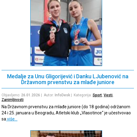
Medalje za Unu Gligorijević i Danku LJubenović na
Državnom prvenstvu za mlađe juniore
Objavljeno:
26.01.2026
| Autor:
InfoDesk
| Kategorija:
Sport
,
Vesti
,
Zanimljivosti
Na Državnom prvenstvu za mlađe juniore (do 18 godina) održanom
24 i 25. januara u Beogradu, Atletski klub „Vlasotince“ je učestvovao
sa
više…