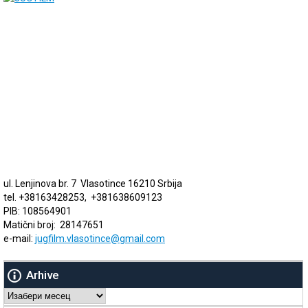
ul. Lenjinova br. 7 Vlasotince 16210 Srbija
tel. +38163428253, +381638609123
PIB: 108564901
Matični broj: 28147651
e-mail:
jugfilm.vlasotince@gmail.com
Arhive
Arhive