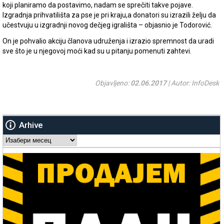
koji planiramo da postavimo, nadam se sprečiti takve pojave.
Izgradnja prihvatilišta za pse je pri kraju,a donatori su izrazili želju da
učestvuju u izgradnji novog dečjeg igrališta – objasnio je Todorović.
On je pohvalio akciju članova udruženja i izrazio spremnost da uradi
sve što je u njegovoj moći kad su u pitanju pomenuti zahtevi.
Objavljeno:
02.06.2017
| Autor: InfoDesk
Arhive
Arhive