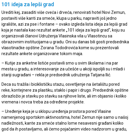
101 ideja za lepši grad
Urediti kej, zasaditi više cveća i drveća, renovirati hotel Novi Zemun,
postaviti više kanti za smeće, klupa u parku, napraviti još jedno
igralište, azi za pse i fontane – ovako izgleda lista ideja za lepši grad
koja je nastala kao rezultat ankete „101 ideja za lepši grad“, koju su
organizovali članovi Udruženja Vlasinska vila u Vlasotincu sa
obrazovnim institucijama u gradu. Oni su danas bili gosti predsednika
vlasotinačke opštine Zorana Tododrovića kome su prezentovali
rezultate ankete organizovane tokom maja.
– Kutije za anketne listiće postavili smo u svim školama i na par
mesta u gradu, a interesovanje za učešće u akciji ispoljili su i mladi i
stariji sugrađani – rekla je predsednik udruženja Tatjana Ilić.
Deca su tražila i biciklističku stazu, osvetljenje na šetalištu pored
reke, kontejnere za plastiku, staklo i papir i drugo. Predsednik opštine
obrazložio je stavku po stavku sa njihove liste, ali im objasnio i koliko
vremena i novca treba za određene projekte.
– Uređenje keja je u sklopu uređenja prostora pored Vlasine
namenjenog sportskim aktivnostima, hotel Zemun nije samo u našoj
nadležnosti, kante za smeće stalno lome nesavesni građani koliko
god da ih postavljamo, ali ćemo pojačanim video nadzorom u gradu,