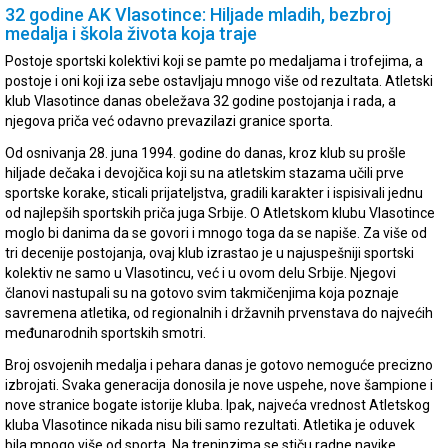
32 godine AK Vlasotince: Hiljade mladih, bezbroj
medalja i škola života koja traje
Postoje sportski kolektivi koji se pamte po medaljama i trofejima, a
postoje i oni koji iza sebe ostavljaju mnogo više od rezultata. Atletski
klub Vlasotince danas obeležava 32 godine postojanja i rada, a
njegova priča već odavno prevazilazi granice sporta.
Od osnivanja 28. juna 1994. godine do danas, kroz klub su prošle
hiljade dečaka i devojčica koji su na atletskim stazama učili prve
sportske korake, sticali prijateljstva, gradili karakter i ispisivali jednu
od najlepših sportskih priča juga Srbije. O Atletskom klubu Vlasotince
moglo bi danima da se govori i mnogo toga da se napiše. Za više od
tri decenije postojanja, ovaj klub izrastao je u najuspešniji sportski
kolektiv ne samo u Vlasotincu, već i u ovom delu Srbije. Njegovi
članovi nastupali su na gotovo svim takmičenjima koja poznaje
savremena atletika, od regionalnih i državnih prvenstava do najvećih
međunarodnih sportskih smotri.
Broj osvojenih medalja i pehara danas je gotovo nemoguće precizno
izbrojati. Svaka generacija donosila je nove uspehe, nove šampione i
nove stranice bogate istorije kluba. Ipak, najveća vrednost Atletskog
kluba Vlasotince nikada nisu bili samo rezultati. Atletika je oduvek
bila mnogo više od sporta. Na treninzima se stiču radne navike,