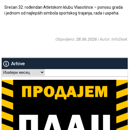
Srećan 32. rođendan Atletskom klubu Vlasotince – ponosu grada
i jednom od najlepših simbola sportskog trajanja, rada i uspeha.
Objavljeno:
28.06.2026
| Autor: InfoDesk
Arhive
Arhive