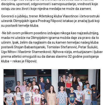
disciplina, upornost, odgovornost i samopouzdanje, vrednosti koje
ostaju za ceo život i koje nijedna medalja ne može da zameni.
Govoreći o jubileju, trener Atletskog kluba Vlasotince i četvorostruki
učesnik Olimpijskih igara Predrag Filipović istakao je značaj ljudi koji
su postavili temelje kluba.
-Ne bih ovom prilikom posebno izdvajao nikoga kao najzaslužnijeg,
mada mi učešće na Olimpijskim igrama možda daje za pravo da to
učinim. Ipak, želim da naglasim da su kamen temeljac našeg kluba
postavili Stojan Babastojanski, Tomislav Stefanović, Petar Šušulić,
Ugo Mitov i Vlastimir Stamenković. Njihova vizija, entuzijazam i ljubav
prema atletici omogućili su da danas slavimo 32 godine postojanja
kluba – rekao je Filipović.