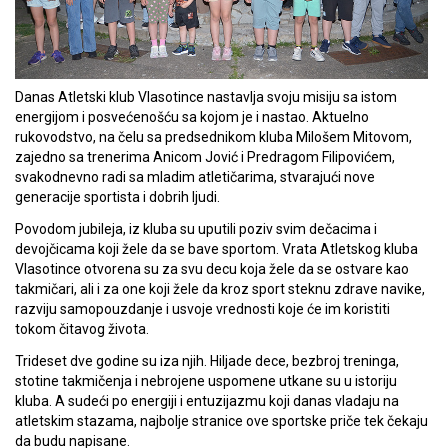
Danas Atletski klub Vlasotince nastavlja svoju misiju sa istom
energijom i posvećenošću sa kojom je i nastao. Aktuelno
rukovodstvo, na čelu sa predsednikom kluba Milošem Mitovom,
zajedno sa trenerima Anicom Jović i Predragom Filipovićem,
svakodnevno radi sa mladim atletičarima, stvarajući nove
generacije sportista i dobrih ljudi.
Povodom jubileja, iz kluba su uputili poziv svim dečacima i
devojčicama koji žele da se bave sportom. Vrata Atletskog kluba
Vlasotince otvorena su za svu decu koja žele da se ostvare kao
takmičari, ali i za one koji žele da kroz sport steknu zdrave navike,
razviju samopouzdanje i usvoje vrednosti koje će im koristiti
tokom čitavog života.
Trideset dve godine su iza njih. Hiljade dece, bezbroj treninga,
stotine takmičenja i nebrojene uspomene utkane su u istoriju
kluba. A sudeći po energiji i entuzijazmu koji danas vladaju na
atletskim stazama, najbolje stranice ove sportske priče tek čekaju
da budu napisane.