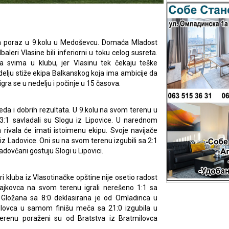
lan poraz u 9.kolu u Medoševcu. Domaća Mladost
dbaleri Vlasine bili inferiorni u toku celog susreta.
 svima u klubu, jer Vlasinu tek čekaju teške
delju stiže ekipa Balkanskog koja ima ambicije da
igra se u nedelju i počinje u 15 časova.
eda i dobrih rezultata. U 9.kolu na svom terenu u
:1 savladali su Slogu iz Lipovice. U narednom
a rivala će imati istoimenu ekipu. Svoje navijače
 iz Ladovice. Oni su na svom terenu izgubili sa 2:1
dovčani gostuju Slogi u Lipovici.
ri kluba iz Vlasotinačke opštine nije osetio radost
tajkovca na svom terenu igrali nerešeno 1:1 sa
Gložana sa 8:0 deklasirana je od Omladinca u
ulovca u samom finišu meča sa 21:0 izgubila u
terenu poraženi su od Bratstva iz Bratmilovca