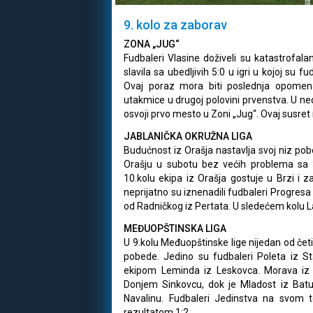
9. kolo za zaborav
ZONA „JUG“
Fudbaleri Vlasine doživeli su katastrofa
slavila sa ubedljivih 5:0 u igri u kojoj su fu
Ovaj poraz mora biti poslednja opomena
utakmice u drugoj polovini prvenstva. U ne
osvoji prvo mesto u Zoni „Jug“. Ovaj susret 
JABLANIČKA OKRUŽNA LIGA
Budućnost iz Orašja nastavlja svoj niz pob
Orašju u subotu bez većih problema sa 3
10.kolu ekipa iz Orašja gostuje u Brzi i z
neprijatno su iznenadili fudbaleri Progresa
od Radničkog iz Pertata. U sledećem kolu La
MEĐUOPŠTINSKA LIGA
U 9.kolu Međuopštinske lige nijedan od četi
pobede. Jedino su fudbaleri Poleta iz S
ekipom Leminda iz Leskovca. Morava iz 
Donjem Sinkovcu, dok je Mladost iz Bat
Navalinu. Fudbaleri Jedinstva na svom 
rezultatom 1:2.