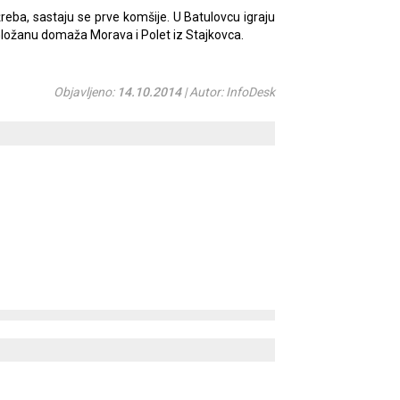
reba, sastaju se prve komšije. U Batulovcu igraju
Gložanu domaža Morava i Polet iz Stajkovca.
Objavljeno:
14.10.2014
| Autor: InfoDesk