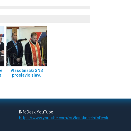
je
Vlasotinački SNS
a
proslavio slavu
INfoDesk YouTube
https://www.youtube.com/c/VlasotinceInfoDesk