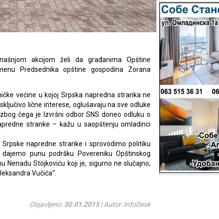
našnjom akcijom želi da građanima Opštine
menu Predsednika opštine gospodina Zorana
ičke većine u kojoj Srpska napredna stranka ne
isključivo lične interese, oglušavaju na sve odluke
e zbog čega je Izvršni odbor SNS doneo odluku o
apredne stranke – kažu u saopštenju omladinci
 Srpske napredne stranke i sprovodimo politiku
e, dajemo punu podršku Povereniku Opštinskog
Nenadu Stojkoviću koji je, sigurno ne slučajno,
leksandra Vučića“.
Objavljeno:
30.01.2015
| Autor: InfoDesk