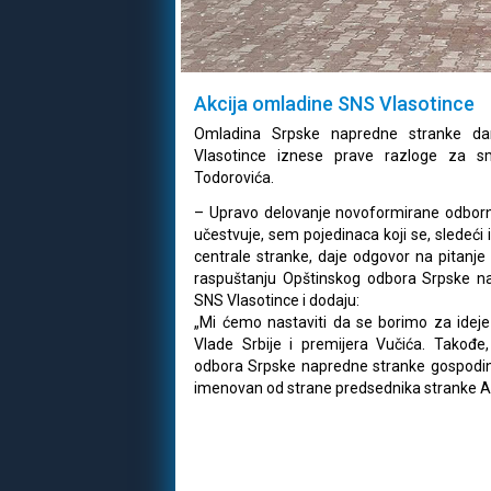
Akcija omladine SNS Vlasotince
Omladina Srpske napredne stranke da
Vlasotince iznese prave razloge za s
Todorovića.
– Upravo delovanje novoformirane odborn
učestvuje, sem pojedinaca koji se, sledeći 
centrale stranke, daje odgovor na pitanj
raspuštanju Opštinskog odbora Srpske n
SNS Vlasotince i dodaju:
„Mi ćemo nastaviti da se borimo za ideje
Vlade Srbije i premijera Vučića. Takođ
odbora Srpske napredne stranke gospodinu 
imenovan od strane predsednika stranke A