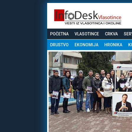
POČETNA
VLASOTINCE
CRKVA
SER
DRUSTVO
EKONOMIJA
HRONIKA
K