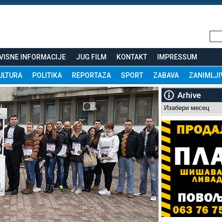
VISNE INFORMACIJE
JUG FILM
KONTAKT
IMPRESSUM
ULTURA
POLITIKA
REPORTAZA
SPORT
ZABAVA
ZANIMLJI
Arhive
Arhive