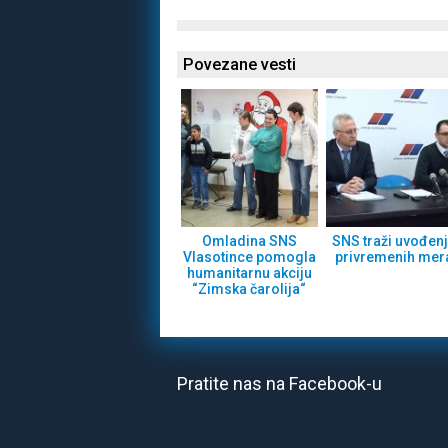
Povezane vesti
Omladina SNS
SNS traži uvođen
Vlasotince pomogla
privremenih mer
humanitarnu akciju
“Zimska čarolija“
Pratite nas na Facebook-u