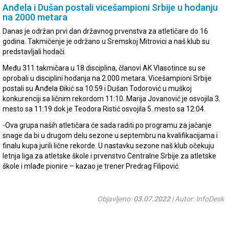
Anđela i Dušan postali vicešampioni Srbije u hodanju
na 2000 metara
Danas je održan prvi dan državnog prvenstva za atletičare do 16
godina. Takmičenje je održano u Sremskoj Mitrovici a naš klub su
predstavljali hodači.
Među 311 takmičara u 18 disciplina, članovi AK Vlasotince su se
oprobali u disciplini hodanja na 2.000 metara. Vicešampioni Srbije
postali su Anđela Đikić sa 10:59 i Dušan Todorović u muškoj
konkurenciji sa ličnim rekordom 11:10. Marija Jovanović je osvojila 3.
mesto sa 11:19 dok je Teodora Ristić osvojila 5. mesto sa 12:04.
-Ova grupa naših atletičara će sada raditi po programu za jačanje
snage da bi u drugom delu sezone u septembru na kvalifikacijama i
finalu kupa jurili lične rekorde. U nastavku sezone naš klub očekuju
letnja liga za atletske škole i prvenstvo Centralne Srbije za atletske
škole i mlađe pionire – kazao je trener Predrag Filipović.
Objavljeno:
03.07.2022
| Autor: InfoDesk