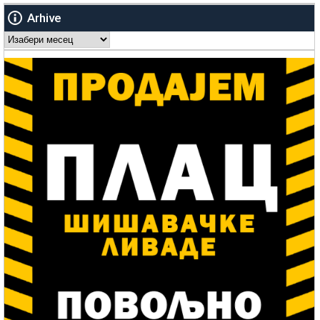
Arhive
Arhive