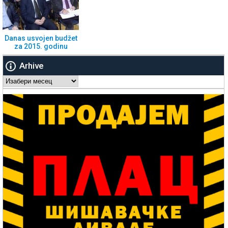
Danas usvojen budžet
za 2015. godinu
Arhive
Arhive