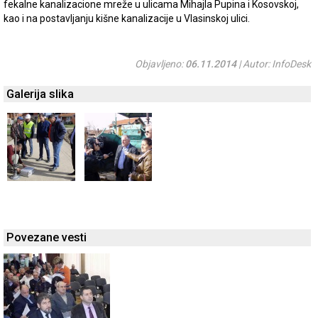
fekalne kanalizacione mreže u ulicama Mihajla Pupina i Kosovskoj,
kao i na postavljanju kišne kanalizacije u Vlasinskoj ulici.
Objavljeno:
06.11.2014
| Autor: InfoDesk
Galerija slika
Povezane vesti