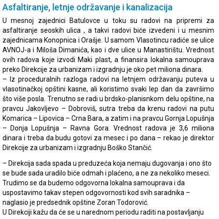
Asfaltiranje, letnje održavanje i kanalizacija
U mesnoj zajednici Batulovce u toku su radovi na pripremi za
asfaltiranje seoskih ulica , a takvi radovi biće izvedeni i u mesnim
zajednicama Konopnica i Orašje. U samom Vlasotincu radiće se ulice
AVNOJ-a i Miloša Dimanića, kao i dve ulice u Manastirištu. Vrednost
ovih radova koje izvodi Maki plast, a finansira lokalna samouprava
preko Direkcije za urbanizam i izgradnju je oko pet miliona dinara.
– Iz proceduralnih razloga radovi na letnjem održavanju puteva u
vlasotinačkoj opštini kasne, ali koristimo svaki lep dan da završimo
što više posla. Trenutno se radi u brdsko-planisnkom delu opštine, na
pravcu Jakovljevo – Dobroviš, sutra treba da krenu radovi na putu
Komarica – Lipovica – Crna Bara, a zatim i na pravcu Gornja Lopušnja
– Donja Lopušnja – Ravna Gora. Vrednost radova je 3,6 miliona
dinara i treba da budu gotovi za mesec i po dana – rekao je direktor
Direkcije za urbanizam i izgradnju Boško Stančić.
– Direkcija sada spada u preduzeća koja nemaju dugovanja i ono što
se bude sada uradilo biće odmah i plaćeno, a ne za nekoliko meseci.
Trudimo se da budemo odgovorna lokalna samouprava i da
uspostavimo takav stepen odgovornosti kod svih saradnika –
naglasio je predsednik opštine Zoran Todorović.
U Direkciji kažu da će se u narednom periodu raditi na postavljanju