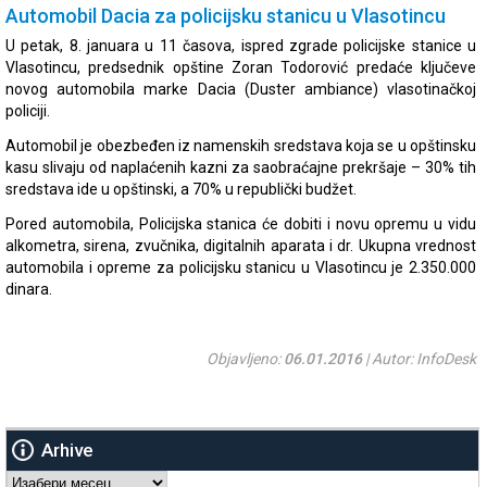
Automobil Dacia za policijsku stanicu u Vlasotincu
U petak, 8. januara u 11 časova, ispred zgrade policijske stanice u
Vlasotincu, predsednik opštine Zoran Todorović predaće ključeve
novog automobila marke Dacia (Duster ambiance) vlasotinačkoj
policiji.
Automobil je obezbeđen iz namenskih sredstava koja se u opštinsku
kasu slivaju od naplaćenih kazni za saobraćajne prekršaje – 30% tih
sredstava ide u opštinski, a 70% u republički budžet.
Pored automobila, Policijska stanica će dobiti i novu opremu u vidu
alkometra, sirena, zvučnika, digitalnih aparata i dr. Ukupna vrednost
automobila i opreme za policijsku stanicu u Vlasotincu je 2.350.000
dinara.
Objavljeno:
06.01.2016
| Autor: InfoDesk
Arhive
Arhive