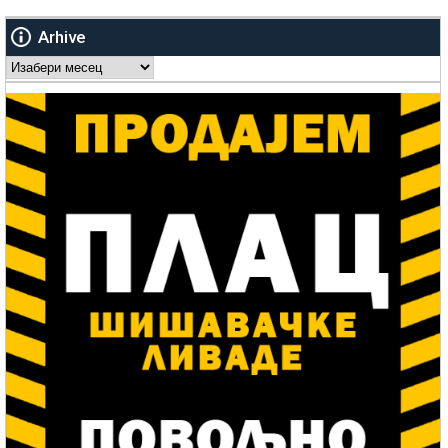
Arhive
Arhive