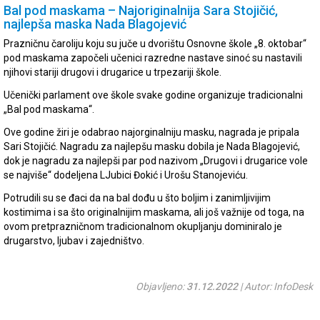
Bal pod maskama – Najoriginalnija Sara Stojičić,
najlepša maska Nada Blagojević
Prazničnu čaroliju koju su juče u dvorištu Osnovne škole „8. oktobar“
pod maskama započeli učenici razredne nastave sinoć su nastavili
njihovi stariji drugovi i drugarice u trpezariji škole.
Učenički parlament ove škole svake godine organizuje tradicionalni
„Bal pod maskama“.
Ove godine žiri je odabrao najorginalniju masku, nagrada je pripala
Sari Stojičić. Nagradu za najlepšu masku dobila je Nada Blagojević,
dok je nagradu za najlepši par pod nazivom „Drugovi i drugarice vole
se najviše“ dodeljena LJubici Đokić i Urošu Stanojeviću.
Potrudili su se đaci da na bal dođu u što boljim i zanimljivijim
kostimima i sa što originalnijim maskama, ali još važnije od toga, na
ovom pretprazničnom tradicionalnom okupljanju dominiralo je
drugarstvo, ljubav i zajedništvo.
Objavljeno:
31.12.2022
| Autor: InfoDesk