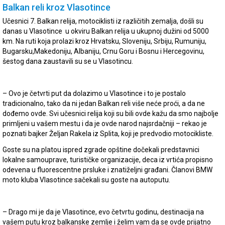
Balkan reli kroz Vlasotince
Učesnici 7. Balkan relija, motociklisti iz različitih zemalja, došli su
danas u Vlasotince u okviru Balkan relija u ukupnoj dužini od 5000
km. Na ruti koja prolazi kroz Hrvatsku, Sloveniju, Srbiju, Rumuniju,
Bugarsku,Makedoniju, Albaniju, Crnu Goru i Bosnu i Hercegovinu,
šestog dana zaustavili su se u Vlasotincu.
– Ovo je četvrti put da dolazimo u Vlasotince i to je postalo
tradicionalno, tako da ni jedan Balkan reli više neće proći, a da ne
dođemo ovde. Svi učesnici relija koji su bili ovde kažu da smo najbolje
primljeni u vašem mestu i da je ovde narod najsrdačniji – rekao je
poznati bajker Željan Rakela iz Splita, koji je predvodio motocikliste.
Goste su na platou ispred zgrade opštine dočekali predstavnici
lokalne samouprave, turističke organizacije, deca iz vrtića propisno
odevena u fluorescentne prsluke i znatiželjni građani. Članovi BMW
moto kluba Vlasotince sačekali su goste na autoputu.
– Drago mi je da je Vlasotince, evo četvrtu godinu, destinacija na
vašem putu kroz balkanske zemlje i želim vam da se ovde prijatno