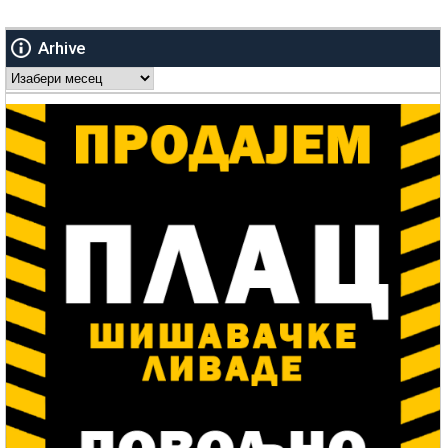
Arhive
Arhive