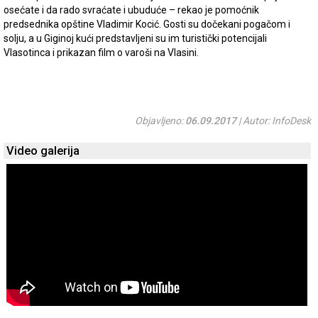
osećate i da rado svraćate i ubuduće – rekao je pomoćnik
predsednika opštine Vladimir Kocić. Gosti su dočekani pogačom i
solju, a u Giginoj kući predstavljeni su im turistički potencijali
Vlasotinca i prikazan film o varoši na Vlasini.
Objavljeno:
06.09.2017
| Autor: InfoDesk
Video galerija