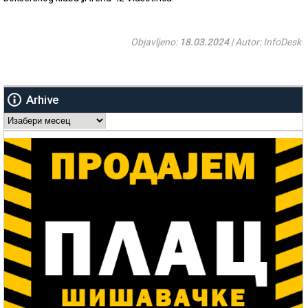
Objavljeno:
18.03.2024
| Autor: InfoDesk
Arhive
Arhive