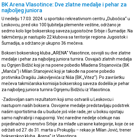
BK Arena Vlasotince: Dve zlatne medalje i pehar za
najboljeg juniora
U nedelju 17.03. 2024. u sportsko rekreativnom centru „Dubočica“ u
Leskovcu, pred oko 100 ljubitelja plemenite veštine, održano je
sedmo kolo lige bokserskog saveza jugoistočne Srbije i Šumadije. Na
takmičenju je nastupilo 22 klubova sa teritorije regiona Jugoistok i
Šumadija, a održano je ukupno 36 mečeva.
Bokseri bokserskog kluba „ARENA“ Vlasotince, osvojili su dve zlatne
medalje i pehar za najboljeg juniora turnira. Osvajači zlatnih medalja
su Ognjen Bidžić koji je na poene pobedio Mladena Stojanovića (BK
„Manča“) i Milan Stanojević koji je takođe na poene pobedio
protivnika Dragišu Jakovljevića iz Niša (BK „Vitez“). Po završetku
mečeva takmičarska komisija bokserskog saveza dodelila je pehar
za najboljeg juniora turnira Ognjenu Bidžiću iz Vlasotinca.
-Zadovoljan sam rezultatom koji smo ostvarili u Leskovcu i
nastupom naših boksera. Osvojene medalje predstavljaju podstrek
našim sportistima da u buduće još više rade, jer u boksu opstaju
samo najhrabriji i najuporniji. Već naredne nedelje očekuje nas
pojedinačno prvenstvo Srbije za mlađe uzrasne kategorije, koje će se
održati od 27. do 31. marta u Prokuplju – rekao je Milan Jović, trener
bokserskog kluba „Arena“ iz Vlasotinca.