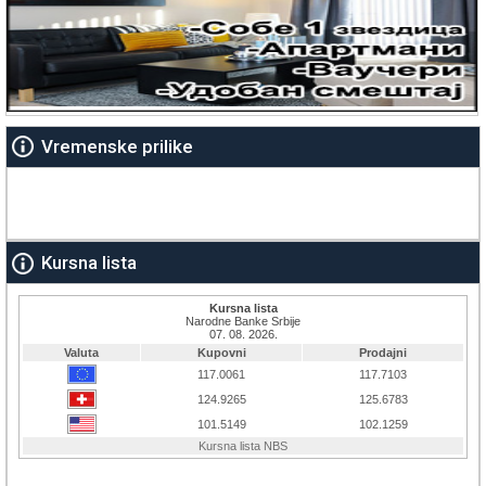
Vremenske prilike
Kursna lista