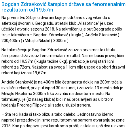
Bogdan Zdravković šampion države sa fenomenalnim
rezultatom od 19,57m
Na prvenstvu Srbije u dvorani koje je održano ovog vikenda u
atletskoj dvorani u Beogradu, atletski klub „Vlasotince“ je uzeo
učešće i otvorio sezonu 2018. Na takmičenju je put Beograda pošlo
troje takmičara – Bogdan Zdravković ( kugla ), Anđela Stanković (
200,400m ) i Mihajlo Nikolić ( 3000m ).
Na takmičenju je Bogdan Zdravković zauzeo prvo mesto i titulu
šampiona države, uz fenomenalan rezultat. Naime bacio je svoj lični
rekord od 19,57m ( kugla težine 6kg), prebacio je svoj stari lični
rekord za 72cm. Nažalost za svega 11cm nije uspeo da obori državni
rekord koji iznosi 19,67m.
Anđela Stanković je na 400m bila četrnaesta dok je na 200m trčala
svoj lični rekord, prvi put ispod 30 sekundi, i zauzela 13 mesto dok je
Mihajlo Nikolić na 3000m trku završio na desetom mestu. Na
takmičenju je (iz našeg kluba) bio i naš proslavljeni as u brzom
hodanju Predrag Filipović ali sada u službi trenera.
– Šta reći kada si tako blizu a tako daleko. Jednostavno idemo
napred i prezadovoljni smo rezultatom na samom otvaranju sezone
2018. Kao po dogovru prvi korak smo prošli, ostala su još dva u ovom