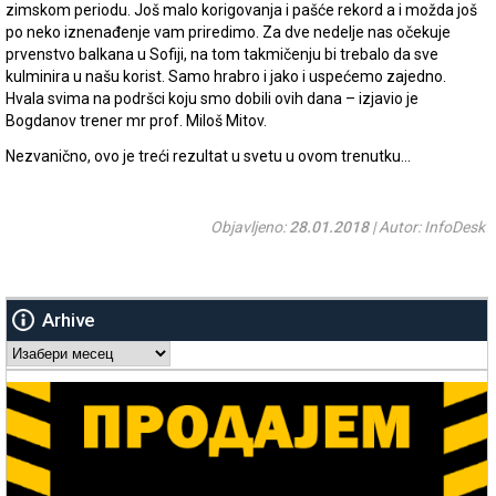
zimskom periodu. Još malo korigovanja i pašće rekord a i možda još
po neko iznenađenje vam priredimo. Za dve nedelje nas očekuje
prvenstvo balkana u Sofiji, na tom takmičenju bi trebalo da sve
kulminira u našu korist. Samo hrabro i jako i uspećemo zajedno.
Hvala svima na podršci koju smo dobili ovih dana – izjavio je
Bogdanov trener mr prof. Miloš Mitov.
Nezvanično, ovo je treći rezultat u svetu u ovom trenutku…
Objavljeno:
28.01.2018
| Autor: InfoDesk
Arhive
Arhive