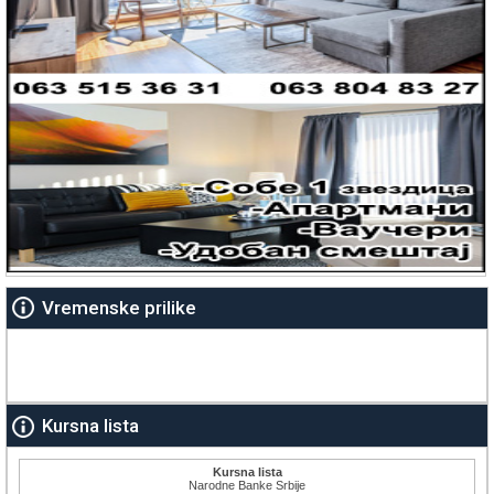
Vremenske prilike
Kursna lista