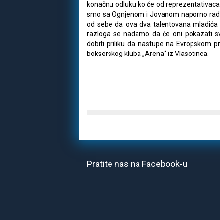
konačnu odluku ko će od reprezentativaca 
smo sa Ognjenom i Jovanom naporno radili
od sebe da ova dva talentovana mladića b
razloga se nadamo da će oni pokazati s
dobiti priliku da nastupe na Evropskom prv
bokserskog kluba „Arena“ iz Vlasotinca.
Pratite nas na Facebook-u