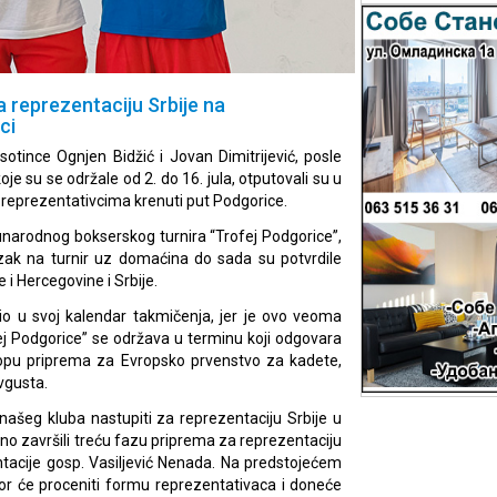
a reprezentaciju Srbije na
ci
tince Ognjen Bidžić i Jovan Dimitrijević, posle
e su se održale od 2. do 16. jula, otputovali su u
 reprezentativcima krenuti put Podgorice.
narodnog bokserskog turnira “Trofej Podgorice”,
lazak na turnir uz domaćina do sada su potvrdile
 i Hercegovine i Srbije.
tio u svoj kalendar takmičenja, jer je ovo veoma
ej Podgorice” se održava u terminu koji odgovara
opu priprema za Evropsko prvenstvo za kadete,
avgusta.
ašeg kluba nastupiti za reprezentaciju Srbije u
no završili treću fazu priprema za reprezentaciju
entacije gosp. Vasiljević Nenada. Na predstojećem
r će proceniti formu reprezentativaca i doneće