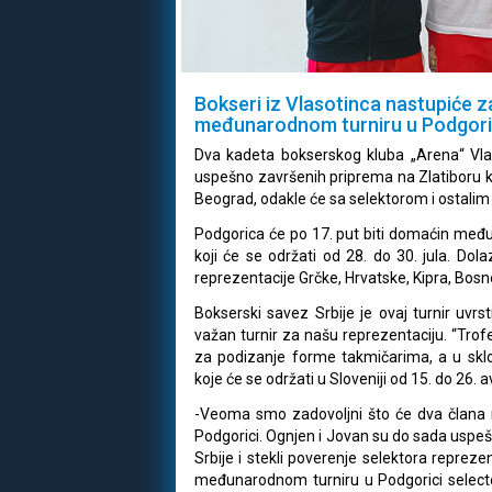
Bokseri iz Vlasotinca nastupiće z
međunarodnom turniru u Podgori
Dva kadeta bokserskog kluba „Arena“ Vlaso
uspešno završenih priprema na Zlatiboru koj
Beograd, odakle će sa selektorom i ostalim
Podgorica će po 17. put biti domaćin među
koji će se održati od 28. do 30. jula. Do
reprezentacije Grčke, Hrvatske, Kipra, Bosne
Bokserski savez Srbije je ovaj turnir uvrs
važan turnir za našu reprezentaciju. “Trof
za podizanje forme takmičarima, a u skl
koje će se održati u Sloveniji od 15. do 26. 
-Veoma smo zadovoljni što će dva člana n
Podgorici. Ognjen i Jovan su do sada uspeš
Srbije i stekli poverenje selektora reprez
međunarodnom turniru u Podgorici selecto