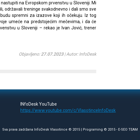
nastupiti na Evropskom prvenstvu u Sloveniji. Mi
, održavali treninge svakodnevno i dali smo sve
udu spremni za izazove koji ih očekuju. Iz tog
voje umeće na predstojećim mečevima, i da će
enstvu u Sloveniji – rekao je Ivan Jović, trener
Objavljeno:
27.07.2023
| Autor: InfoDesk
INfoDesk YouTube
https://www.youtube.com/c/VlasotinceInfoDesk
Sva prava zadržana InfoDesk Vlasotince © 2015 | Programing © 2015 -
E-SEO TEAM