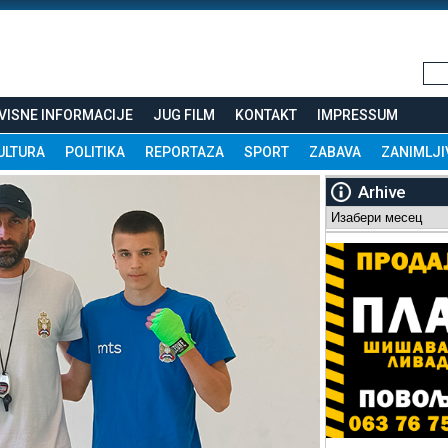
VISNE INFORMACIJE
JUG FILM
KONTAKT
IMPRESSUM
ULTURA
POLITIKA
REPORTAZA
SPORT
ZABAVA
ZANIMLJI
Arhive
Arhive