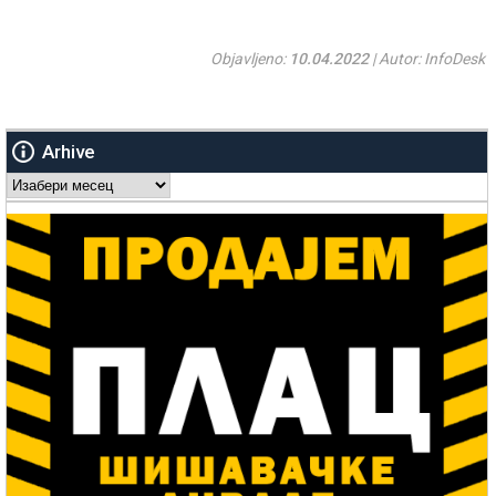
Objavljeno:
10.04.2022
| Autor: InfoDesk
Arhive
Arhive