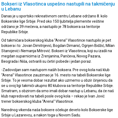
Bokseri iz Vlasotinca uspešno nastupili na takmičenju
u Lebanu
Danas je u sportsko rekreativnom centru Lebane održano 8. kolo
Bokserske lige Srbije. Pred oko 150 ljubitelja plemenite veštine
održano je 39 mečeva, a nastupilo je 78 boksera sa teritorije
Republike Srbije.
Od takmičara bokserskog kluba “Arena” Vlasotince nastupilo je pet
boksera i to: Jovan Dimitrijević, Bogdan Dimanić, Ognjen Bidžić, Milan
Stanojević i Nemanja Mitrović. Bokseri iz Vlasotinca, koji su izašli na
megdan suparnicima iz Zrenjanina, Pančeva, Novog Pazara,
Beograda i Niša, ostvarili su četiri pobede i jedan poraz.
-Zadovoljan sam nastupom naših boksera. Pre ovog kola naš klub
“Arena” Vlasotince zauzimao je 16. mesto na tabeli Bokserske lige
Srbije. To je veoma dobar rezultat ako uzmemo u obzir činjenicu da
se u ovoj ligi takmiči ukupno 80 klubova sa teritorije Republike Srbije.
Smatram, s obzirom da smo imali dobar nastup u Lebanu, da će naš
klub napredovati na tabeli posle ovog kola – rekao je Ivan Jović
trener bokserskog kluba “Arena” Vlasotince.
Narednog vikenda naša boksere očekuje deveto kolo Bokserske lige
Srbije u Lazarevcu, a nakon toga u Novom Sadu.