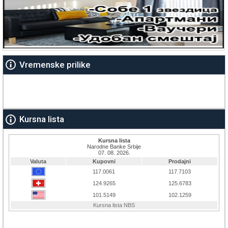
Vremenske prilike
Kursna lista