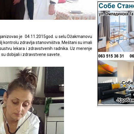
ganizovao je 04.11.2015god. u selu Džakmanovu
lj kontrolu zdravlja stanovništva. Meštani su imali
sustvu lekara i zdravstvenih radnika. Uz merenje
 su dobijali i zdravstvene savete.