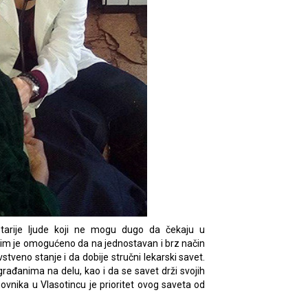
starije ljude koji ne mogu dugo da čekaju u
im je omogućeno da na jednostavan i brz način
stveno stanje i da dobije stručni lekarski savet.
ađanima na delu, kao i da se savet drži svojih
tanovnika u Vlasotincu je prioritet ovog saveta od