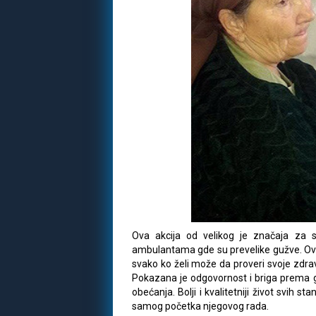
Ova akcija od velikog je značaja za 
ambulantama gde su prevelike gužve. Ov
svako ko želi može da proveri svoje zdrav
Pokazana je odgovornost i briga prema gr
obećanja. Bolji i kvalitetniji život svih s
samog početka njegovog rada.