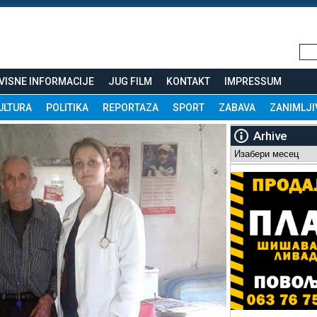
VISNE INFORMACIJE
JUG FILM
KONTAKT
IMPRESSUM
ULTURA
POLITIKA
REPORTAZA
SPORT
ZABAVA
ZANIMLJI
Arhive
Arhive