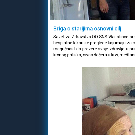
Briga o starijima osnovni cilj
Savet za Zdravstvo OO SNS Vlasotince or
besplatne lekarske preglede koji imaju za ci
mogućnost da provere svoje zdravlje u pri
krvnog pritiska, nivoa šećera u krvi, meštani