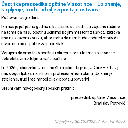
Čestitka predsedika opštine Vlasotince – Uz znanje,
strpljenje, trud i rad ciljevi postaju ostvarivi
Poštovani sugrađani,
Iza nas je još jedna godina u kojoj smo se trudili da zajedno radimo
na tome da našu opštinu učinimo boljim mestom za život. Izazova
ima na svakom koraku, ali to treba da nam bude dodatni motiv da
stvaramo nove prilike za napredak.
Verujem da smo tako snažniji i okrenuti rezultatima koji donose
dobrobit svim žiteljima naše opštine.
I u 2026.godini želim vam ono što mislim da je najvažnije – zdravlje,
mir, slogu i ljubav, na ličnom i profesionalnom planu. Uz znanje,
strpljenje, trud i rad mnogi ciljevi postaju ostvarivi.
Srećni vam novogodišnji i božićni praznici.
predsednik opštine Vlasotince
Bratislav Petrović
Objavljeno:
30.12.2025
| Autor: InfoDesk