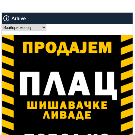
Arhive
Arhive