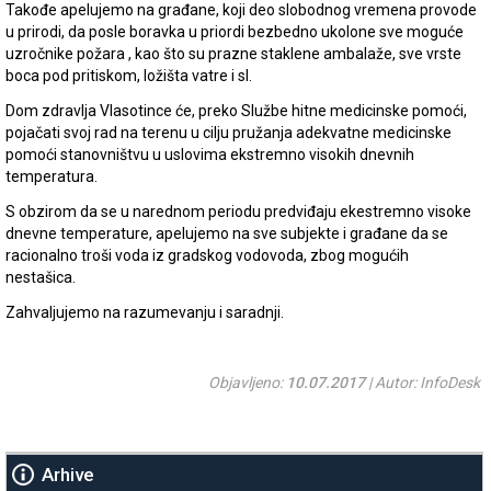
Takođe apelujemo na građane, koji deo slobodnog vremena provode
u prirodi, da posle boravka u priordi bezbedno ukolone sve moguće
uzročnike požara , kao što su prazne staklene ambalaže, sve vrste
boca pod pritiskom, ložišta vatre i sl.
Dom zdravlja Vlasotince će, preko Službe hitne medicinske pomoći,
pojačati svoj rad na terenu u cilju pružanja adekvatne medicinske
pomoći stanovništvu u uslovima ekstremno visokih dnevnih
temperatura.
S obzirom da se u narednom periodu predviđaju ekestremno visoke
dnevne temperature, apelujemo na sve subjekte i građane da se
racionalno troši voda iz gradskog vodovoda, zbog mogućih
nestašica.
Zahvaljujemo na razumevanju i saradnji.
Objavljeno:
10.07.2017
| Autor: InfoDesk
Arhive