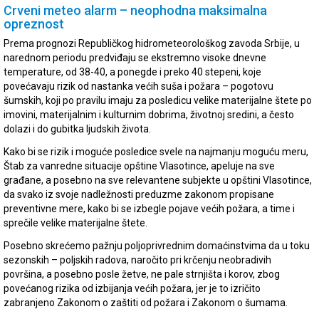
Crveni meteo alarm – neophodna maksimalna
opreznost
Prema prognozi Republičkog hidrometeorološkog zavoda Srbije, u
narednom periodu predviđaju se ekstremno visoke dnevne
temperature, od 38-40, a ponegde i preko 40 stepeni, koje
povećavaju rizik od nastanka većih suša i požara – pogotovu
šumskih, koji po pravilu imaju za posledicu velike materijalne štete po
imovini, materijalnim i kulturnim dobrima, životnoj sredini, a često
dolazi i do gubitka ljudskih života.
Kako bi se rizik i moguće posledice svele na najmanju moguću meru,
Štab za vanredne situacije opštine Vlasotince, apeluje na sve
građane, a posebno na sve relevantene subjekte u opštini Vlasotince,
da svako iz svoje nadležnosti preduzme zakonom propisane
preventivne mere, kako bi se izbegle pojave većih požara, a time i
sprečile velike materijalne štete.
Posebno skrećemo pažnju poljoprivrednim domaćinstvima da u toku
sezonskih – poljskih radova, naročito pri krčenju neobradivih
površina, a posebno posle žetve, ne pale strnjišta i korov, zbog
povećanog rizika od izbijanja većih požara, jer je to izričito
zabranjeno Zakonom o zaštiti od požara i Zakonom o šumama.