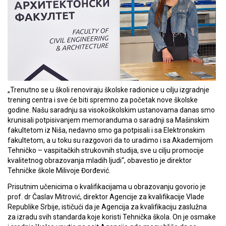
„Trenutno se u školi renoviraju školske radionice u cilju izgradnje
trening centra i sve će biti spremno za početak nove školske
godine. Našu saradnju sa visokoškolskim ustanovama danas smo
krunisali potpisivanjem memoranduma o saradnji sa Mašinskim
fakultetom iz Niša, nedavno smo ga potpisali i sa Elektronskim
fakultetom, a u toku su razgovori da to uradimo i sa Akademijom
Tehničko – vaspitačkih strukovnih studija, sve u cilju promocije
kvalitetnog obrazovanja mladih ljudi“, obavestio je direktor
Tehničke škole Milivoje Đorđević.
Prisutnim učenicima o kvalifikacijama u obrazovanju govorio je
prof. dr Časlav Mitrović, direktor Agencije za kvalifikacije Vlade
Republike Srbije, ističući da je Agencija za kvalifikaciju zaslužna
za izradu svih standarda koje koristi Tehnička škola. On je osmake