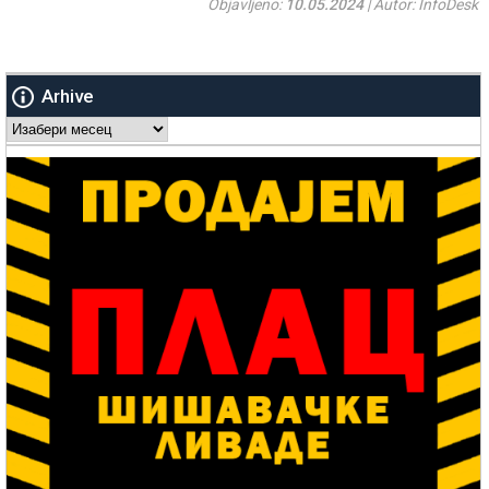
Objavljeno:
10.05.2024
| Autor: InfoDesk
Arhive
Arhive