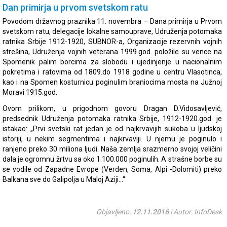
Dan primirja u prvom svetskom ratu
Povodom državnog praznika 11. novembra – Dana primirja u Prvom
svetskom ratu, delegacije lokalne samouprave, Udruženja potomaka
ratnika Srbije 1912-1920, SUBNOR-a, Organizacije rezervnih vojnih
strešina, Udruženja vojnih veterana 1999.god. položile su vence na
Spomenik palim borcima za slobodu i ujedinjenje u nacionalnim
pokretima i ratovima od 1809.do 1918 godine u centru Vlasotinca,
kao i na Spomen kosturnicu poginulim braniocima mosta na Južnoj
Moravi 1915.god.
Ovom prilikom, u prigodnom govoru Dragan D.Vidosavljević,
predsednik Udruženja potomaka ratnika Srbije, 1912-1920.god. je
istakao: „Prvi svetski rat jedan je od najkrvavijih sukoba u ljudskoj
istoriji, u nekim segmentima i najkrvaviji. U njemu je poginulo i
ranjeno preko 30 miliona ljudi. Naša zemlja srazmerno svojoj veličini
dala je ogromnu žrtvu sa oko 1.100.000 poginulih. A strašne borbe su
se vodile od Zapadne Evrope (Verden, Soma, Alpi -Dolomiti) preko
Balkana sve do Galipolja u Maloj Aziji…“
Objavljeno:
12.11.2016
| Autor: InfoDesk