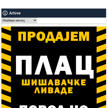
Arhive
Arhive