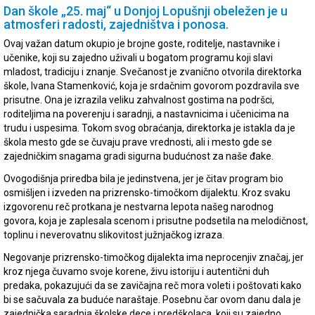
Dan škole „25. maj“ u Donjoj Lopušnji obeležen je u
atmosferi radosti, zajedništva i ponosa.
Ovaj važan datum okupio je brojne goste, roditelje, nastavnike i
učenike, koji su zajedno uživali u bogatom programu koji slavi
mladost, tradiciju i znanje. Svečanost je zvanično otvorila direktorka
škole, Ivana Stamenković, koja je srdačnim govorom pozdravila sve
prisutne. Ona je izrazila veliku zahvalnost gostima na podršci,
roditeljima na poverenju i saradnji, a nastavnicima i učenicima na
trudu i uspesima. Tokom svog obraćanja, direktorka je istakla da je
škola mesto gde se čuvaju prave vrednosti, ali i mesto gde se
zajedničkim snagama gradi sigurna budućnost za naše đake.
Ovogodišnja priredba bila je jedinstvena, jer je čitav program bio
osmišljen i izveden na prizrensko-timočkom dijalektu. Kroz svaku
izgovorenu reč protkana je nestvarna lepota našeg narodnog
govora, koja je zaplesala scenom i prisutne podsetila na melodičnost,
toplinu i neverovatnu slikovitost južnjačkog izraza.
Negovanje prizrensko-timočkog dijalekta ima neprocenjiv značaj, jer
kroz njega čuvamo svoje korene, živu istoriju i autentični duh
predaka, pokazujući da se zavičajna reč mora voleti i poštovati kako
bi se sačuvala za buduće naraštaje. Posebnu čar ovom danu dala je
zajednička saradnja školske dece i predškolaca, koji su zajedno,