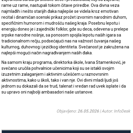
rame uz rame, nastupali tokom čitave priredbe. Ova divna veza
najmlađih i nešto starijih đaka najlepše se videla kroz emotivan
recital i dinamičan scenski prikaz prožet izvornim narodnim duhom,
specifičnim humorom i mudrošću našeg kraja. Posebnu lepotu i
energiju doneo je i zajednički folklor, gde su deca, odevena u prelepe
srpske narodne nošnje, sa ponosom spojila lepotu naših igara sa
tradicionalnom rečju, podsećajući nas na važnost čuvanja našeg
kulturnog, duhovnog i jezičkog identiteta. Svečanost je zakružena na
najlepši mogući način nagrađivanjem naših đaka.
Na samom kraju programa, direktorka škole, Ivana Stamenković, je
svečano uručila pohvalnice učenicima koji su se istakli svojim
izuzetnim zalaganjem i aktivnim učešćem u raznovrsnim
aktivnostima, kako u školi, tako i van nje. Ovi divni mladi ljudi još
jednom su dokazali da se trud, talenat i vredan rad uvek isplate i da
su upravo oni najbolji ambasadori naše ustanove.
Objavljeno:
26.05.2026
| Autor: InfoDesk