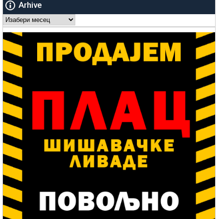
Arhive
Arhive