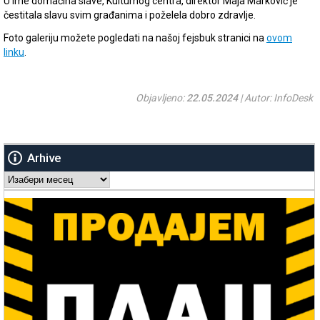
U ime domaćina slave, Kulturnog centra, direktor Maja Marković je
čestitala slavu svim građanima i poželela dobro zdravlje.
Foto galeriju možete pogledati na našoj fejsbuk stranici na
ovom
linku
.
Objavljeno:
22.05.2024
| Autor: InfoDesk
Arhive
Arhive