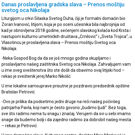
Danas proslavljena gradska slava – Prenos moštiju
svetog oca Nikolaja
Liturgijom u crkvi Silaska Svetog Duha, čiji je formalni domaćin bio
Zoran Ivanović, litijom, koja je po oceni učesnika bila najbrojnija od
kad je obnovljena 2018.godine, sečenjem slavskog kolača kod Krsta i
nastupom kulturno umetničkih društava „Crnilović“ i „Sveta Trojica“, u
Vlasotincu je proslavljena slava – Prenos moštiju Svetog oca
Nikolaja.
-Neka Gospod Bog da da se još mnogo godina okupljamo i
proslavljamo našeg zaštitnika Svetog oca Nikolaja. Zahvaljujem vam
u ime sveg sveštenstva što ste došli da obavimo ovaj litijski hod –
rekao je sveštenik jerej Marko Nikolić.
U ime lokalne samouprave prisutne je pozdravio predsednik opštine
Bratislav Petrović.
-Ovo je prilika da podsetimo jedni druge na reči našeg počivšeg
patrijarha Pavla, koji nam je često govorio „budimo ljudi“. Bez toga,
sve što radimo nema tu snagu i značaj. Verujem da svi u sebi imamo
snage da budemo bolji i da zajedno radimo za dobrobit našeg mesta
– rekao je Petrović.