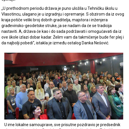
„U prethodnom periodu država je puno uložila u Tehničku školu u
Vlasotincu, ulagano je u izgradnju i opremanje. S obzirom da iz ovog
kraja potiče veliki broj dobrih graditelja, majstora i inženjera
građevinsko-geodetske struke, ja se nadam da će se tradicija
nastaviti. A, država će kao i do sada podržavati i omogućavati da iz
ove škole izlazi dobar kadar. Želim vam da takmičenje bude fer plej i
da najbolji pobedi“, istakla je između ostalog Danka Nešović.
U ime lokalne samouprave, sve prisutne pozdravio je predsednik