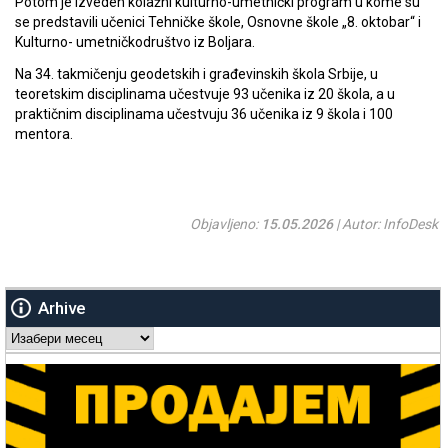
Potom je izveden kolažni kulturno-umetnički program u kome su
se predstavili učenici Tehničke škole, Osnovne škole „8. oktobar“ i
Kulturno- umetničkodruštvo iz Boljara.
Na 34. takmičenju geodetskih i građevinskih škola Srbije, u
teoretskim disciplinama učestvuje 93 učenika iz 20 škola, a u
praktičnim disciplinama učestvuju 36 učenika iz 9 škola i 100
mentora.
Objavljeno:
15.05.2026
| Autor: InfoDesk
Arhive
Arhive