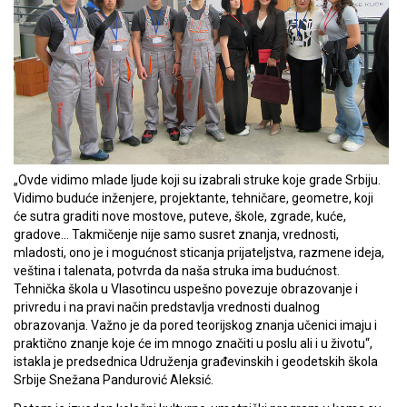
„Ovde vidimo mlade ljude koji su izabrali struke koje grade Srbiju.
Vidimo buduće inženjere, projektante, tehničare, geometre, koji
će sutra graditi nove mostove, puteve, škole, zgrade, kuće,
gradove… Takmičenje nije samo susret znanja, vrednosti,
mladosti, ono je i mogućnost sticanja prijateljstva, razmene ideja,
veština i talenata, potvrda da naša struka ima budućnost.
Tehnička škola u Vlasotincu uspešno povezuje obrazovanje i
privredu i na pravi način predstavlja vrednosti dualnog
obrazovanja. Važno je da pored teorijskog znanja učenici imaju i
praktično znanje koje će im mnogo značiti u poslu ali i u životu“,
istakla je predsednica Udruženja građevinskih i geodetskih škola
Srbije Snežana Pandurović Aleksić.