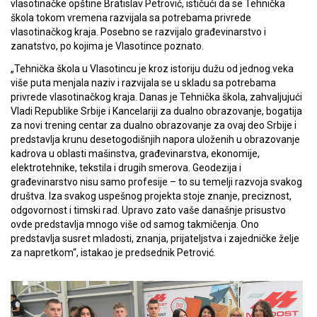
vlasotinačke opštine Bratislav Petrović, ističući da se Tehnička
škola tokom vremena razvijala sa potrebama privrede
vlasotinačkog kraja. Posebno se razvijalo građevinarstvo i
zanatstvo, po kojima je Vlasotince poznato.
„Tehnička škola u Vlasotincu je kroz istoriju dužu od jednog veka
više puta menjala naziv i razvijala se u skladu sa potrebama
privrede vlasotinačkog kraja. Danas je Tehnička škola, zahvaljujući
Vladi Republike Srbije i Kancelariji za dualno obrazovanje, bogatija
za novi trening centar za dualno obrazovanje za ovaj deo Srbije i
predstavlja krunu desetogodišnjih napora uloženih u obrazovanje
kadrova u oblasti mašinstva, građevinarstva, ekonomije,
elektrotehnike, tekstila i drugih smerova. Geodezija i
građevinarstvo nisu samo profesije – to su temelji razvoja svakog
društva. Iza svakog uspešnog projekta stoje znanje, preciznost,
odgovornost i timski rad. Upravo zato vaše današnje prisustvo
ovde predstavlja mnogo više od samog takmičenja. Ono
predstavlja susret mladosti, znanja, prijateljstva i zajedničke želje
za napretkom“, istakao je predsednik Petrović.