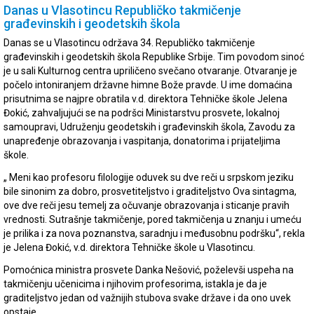
Danas u Vlasotincu Republičko takmičenje
građevinskih i geodetskih škola
Danas se u Vlasotincu održava 34. Republičko takmičenje
građevinskih i geodetskih škola Republike Srbije. Tim povodom sinoć
je u sali Kulturnog centra upriličeno svečano otvaranje. Otvaranje je
počelo intoniranjem državne himne Bože pravde. U ime domaćina
prisutnima se najpre obratila v.d. direktora Tehničke škole Jelena
Đokić, zahvaljujući se na podršci Ministarstvu prosvete, lokalnoj
samoupravi, Udruženju geodetskih i građevinskih škola, Zavodu za
unapređenje obrazovanja i vaspitanja, donatorima i prijateljima
škole.
„ Meni kao profesoru filologije oduvek su dve reči u srpskom jeziku
bile sinonim za dobro, prosvetiteljstvo i graditeljstvo Ova sintagma,
ove dve reči jesu temelj za očuvanje obrazovanja i sticanje pravih
vrednosti. Sutrašnje takmičenje, pored takmičenja u znanju i umeću
je prilika i za nova poznanstva, saradnju i međusobnu podršku“, rekla
je Jelena Đokić, v.d. direktora Tehničke škole u Vlasotincu.
Pomoćnica ministra prosvete Danka Nešović, poželevši uspeha na
takmičenju učenicima i njihovim profesorima, istakla je da je
graditeljstvo jedan od važnijih stubova svake države i da ono uvek
opstaje.