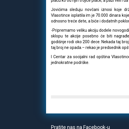
plaču ko od njih trojice plače, a pazi veli i
Jovićima sleduju novčani iznosi koje d
Vlasotince isplatila im je 70.000 dinara koj
odnosno treće dete, a biće i dodatnih poklo
-Pripremamo veliku akciju dodele novogodi
sklopu te akcije posebno će biti nagrađe
godišnje rodi oko 200 dece. Nekada taj broj 
taj broj ne opada.– rekao je predsednik opšt
I Centar za socijalni rad opština Vlasotin
jednokratne podrške.
Pratite nas na Facebook-u