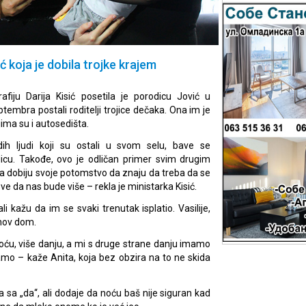
ć koja je dobila trojke krajem
fiju Darija Kisić posetila je porodicu Jović u
ptembra postali roditelji trojice dečaka. Ona im je
ima su i autosedišta.
adih ljudi koji su ostali u svom selu, bave se
dicu. Takođe, ovo je odličan primer svim drugim
a dobiju svoje potomstvo da znaju da treba da se
sve da nas bude više – rekla je ministarka Kisić.
i kažu da im se svaki trenutak isplatio. Vasilije,
ihov dom.
ću, više danju, a mi s druge strane danju imamo
mo – kaže Anita, koja bez obzira na to ne skida
ra sa „da“, ali dodaje da noću baš nije siguran kad