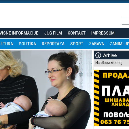
VISNE INFORMACIJE
JUG FILM
KONTAKT
IMPRESSUM
ULTURA
POLITIKA
REPORTAZA
SPORT
ZABAVA
ZANIMLJI
Arhive
Arhive