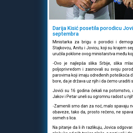
Darija Kisić posetila porodicu Jovi
septembra
Ministarka za brigu o porodici i demogra
Stajkovcu, Anitu i Jovicu, koji su krajem se
uručila poklone ovog ministarstva među koj
-Ovo je najlepša slika Srbije, slika ml
poljoprivredom i zasnovali su svoju poro
parovima koji imaju određenih poteškoća d
bore, da je država uz njih i da ćemo uraditi 
Jovići su 16 godina čekali na potomstvo, al
Jakov i Petar uneli su ogromnu radost u nj
-Zamenili smo dan za noć, malo spavaju no
obaveze, tako da, prosto rečeno, ne spava
osmeh s lica.
Na pitanje da li ih razlikuju, Jovica odgova