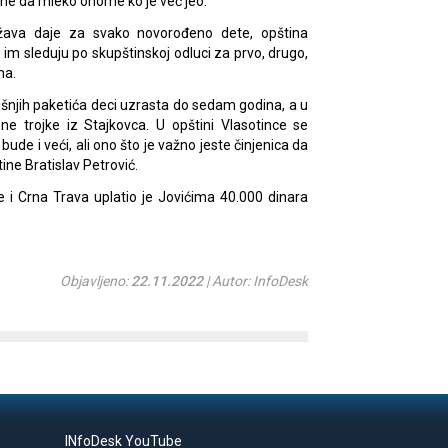
 da ne da mleko onome ko je već jeo.
ržava daje za svako novorođeno dete, opština
e im sleduju po skupštinskoj odluci za prvo, drugo,
na.
šnjih paketića deci uzrasta do sedam godina, a u
ne trojke iz Stajkovca. U opštini Vlasotince se
bude i veći, ali ono što je važno jeste činjenica da
ine Bratislav Petrović.
ce i Crna Trava uplatio je Jovićima 40.000 dinara
Objavljeno:
22.11.2022
| Autor: InfoDesk
INfoDesk YouTube