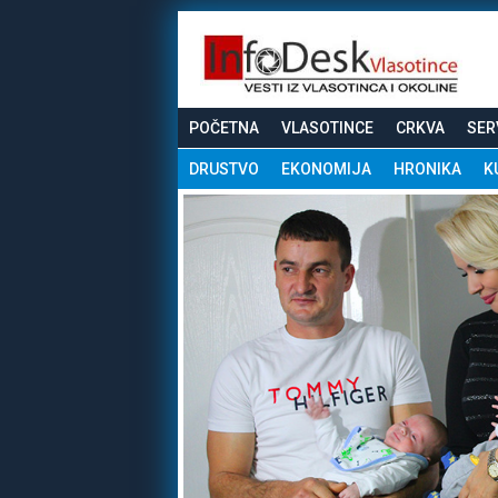
POČETNA
VLASOTINCE
CRKVA
SER
DRUSTVO
EKONOMIJA
HRONIKA
K