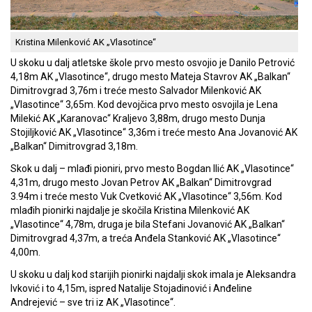
Kristina Milenković AK „Vlasotince“
U skoku u dalj atletske škole prvo mesto osvojio je Danilo Petrović
4,18m AK „Vlasotince“, drugo mesto Mateja Stavrov AK „Balkan“
Dimitrovgrad 3,76m i treće mesto Salvador Milenković AK
„Vlasotince“ 3,65m. Kod devojčica prvo mesto osvojila je Lena
Milekić AK „Karanovac“ Kraljevo 3,88m, drugo mesto Dunja
Stojiljković AK „Vlasotince“ 3,36m i treće mesto Ana Jovanović AK
„Balkan“ Dimitrovgrad 3,18m.
Skok u dalj – mlađi pioniri, prvo mesto Bogdan Ilić AK „Vlasotince“
4,31m, drugo mesto Jovan Petrov AK „Balkan“ Dimitrovgrad
3.94m i treće mesto Vuk Cvetković AK „Vlasotince“ 3,56m. Kod
mlađih pionirki najdalje je skočila Kristina Milenković AK
„Vlasotince“ 4,78m, druga je bila Stefani Jovanović AK „Balkan“
Dimitrovgrad 4,37m, a treća Anđela Stanković AK „Vlasotince“
4,00m.
U skoku u dalj kod starijih pionirki najdalji skok imala je Aleksandra
Ivković i to 4,15m, ispred Natalije Stojadinović i Anđeline
Andrejević – sve tri iz AK „Vlasotince“.