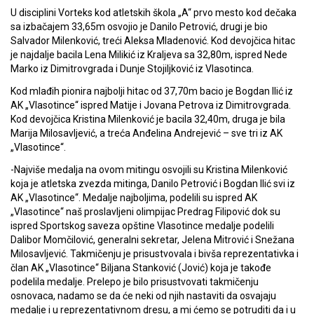
U disciplini Vorteks kod atletskih škola „A“ prvo mesto kod dečaka
sa izbačajem 33,65m osvojio je Danilo Petrović, drugi je bio
Salvador Milenković, treći Aleksa Mladenović. Kod devojčica hitac
je najdalje bacila Lena Milikić iz Kraljeva sa 32,80m, ispred Nede
Marko iz Dimitrovgrada i Dunje Stojiljković iz Vlasotinca.
Kod mlađih pionira najbolji hitac od 37,70m bacio je Bogdan Ilić iz
AK „Vlasotince“ ispred Matije i Jovana Petrova iz Dimitrovgrada.
Kod devojčica Kristina Milenković je bacila 32,40m, druga je bila
Marija Milosavljević, a treća Anđelina Andrejević – sve tri iz AK
„Vlasotince“.
-Najviše medalja na ovom mitingu osvojili su Kristina Milenković
koja je atletska zvezda mitinga, Danilo Petrović i Bogdan Ilić svi iz
AK „Vlasotince“. Medalje najboljima, podelili su ispred AK
„Vlasotince“ naš proslavljeni olimpijac Predrag Filipović dok su
ispred Sportskog saveza opštine Vlasotince medalje podelili
Dalibor Momčilović, generalni sekretar, Jelena Mitrović i Snežana
Milosavljević. Takmičenju je prisustvovala i bivša reprezentativka i
član AK „Vlasotince“ Biljana Stanković (Jović) koja je takođe
podelila medalje. Prelepo je bilo prisustvovati takmičenju
osnovaca, nadamo se da će neki od njih nastaviti da osvajaju
medalje i u reprezentativnom dresu, a mi ćemo se potruditi da i u