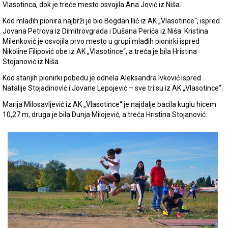
Vlasotinca, dok je treće mesto osvojila Ana Jović iz Niša.
Kod mlađih pionira najbrži je bio Bogdan Ilić iz AK „Vlasotince“, ispred
Jovana Petrova iz Dimitrovgrada i Dušana Perića iz Niša. Kristina
Milenković je osvojila prvo mesto u grupi mlađih pionirki ispred
Nikoline Filipović obe iz AK „Vlasotince“, a treća je bila Hristina
Stojanović iz Niša.
Kod starijih pionirki pobedu je odnela Aleksandra Ivković ispred
Natalije Stojadinović i Jovane Lepojević – sve tri su iz AK „Vlasotince“.
Marija Milosavljević iz AK „Vlasotince“ je najdalje bacila kuglu hicem
10,27 m, druga je bila Dunja Milojević, a treća Hristina Stojanović.