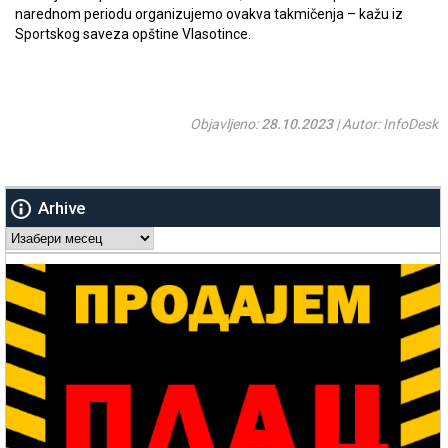
narednom periodu organizujemo ovakva takmičenja – kažu iz
Sportskog saveza opštine Vlasotince.
Objavljeno:
28.10.2023
| Autor: InfoDesk
Arhive
Arhive