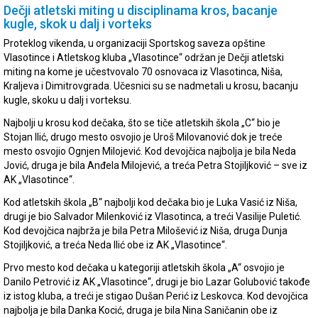
Dečji atletski miting u disciplinama kros, bacanje
kugle, skok u dalj i vorteks
Proteklog vikenda, u organizaciji Sportskog saveza opštine
Vlasotince i Atletskog kluba „Vlasotince“ održan je Dečji atletski
miting na kome je učestvovalo 70 osnovaca iz Vlasotinca, Niša,
Kraljeva i Dimitrovgrada. Učesnici su se nadmetali u krosu, bacanju
kugle, skoku u dalj i vorteksu.
Najbolji u krosu kod dečaka, što se tiče atletskih škola „C“ bio je
Stojan Ilić, drugo mesto osvojio je Uroš Milovanović dok je treće
mesto osvojio Ognjen Milojević. Kod devojčica najbolja je bila Neda
Jović, druga je bila Anđela Milojević, a treća Petra Stojiljković – sve iz
AK „Vlasotince“.
Kod atletskih škola „B“ najbolji kod dečaka bio je Luka Vasić iz Niša,
drugi je bio Salvador Milenković iz Vlasotinca, a treći Vasilije Puletić.
Kod devojčica najbrža je bila Petra Milošević iz Niša, druga Dunja
Stojiljković, a treća Neda Ilić obe iz AK „Vlasotince“.
Prvo mesto kod dečaka u kategoriji atletskih škola „A“ osvojio je
Danilo Petrović iz AK „Vlasotince“, drugi je bio Lazar Golubović takođe
iz istog kluba, a treći je stigao Dušan Perić iz Leskovca. Kod devojčica
najbolja je bila Danka Kocić, druga je bila Nina Saničanin obe iz